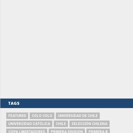
TAGS
FEATURED
COLO COLO
UNIVERSIDAD DE CHILE
UNIVERSIDAD CATÓLICA
CHILE
SELECCIÓN CHILENA
COPA LIBERTADORES
PRIMERA DIVISIÓN
PRIMERA B