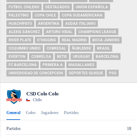
FUTBOL CHILENO
DESTACADOS
UNIÓN ESPAÑOLA
PALESTINO
COPA CHILE
COPA SUDAMERICANA
HUACHIPATO
ARGENTINA
AUDAX ITALIANO
ALEXIS SÁNCHEZ
ARTURO VIDAL
CHAMPIONS LEAGUE
RIVER PLATE
O'HIGGINS
REAL MADRID
BOCA JUNIORS
COQUIMBO UNIDO
COBRESAL
ÑUBLENSE
BRASIL
EVERTON
COBRELOA
BETIS
URUGUAY
BARCELONA
FC BARCELONA
PRIMERA A
MAGALLANES
UNIVERSIDAD DE CONCEPCIÓN
DEPORTES IQUIQUE
PSG