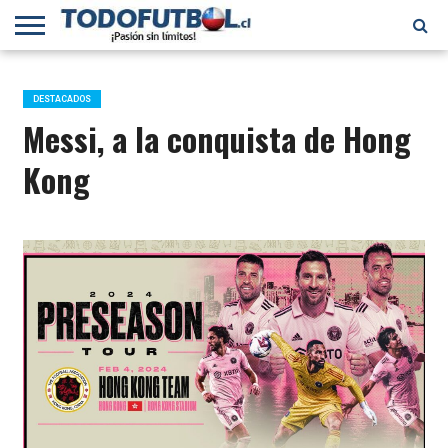
PRIMERA
DIVISIÓN
PRIMERA
SELECCIÓN
CHILENOS
FÚTBOL
B
CHILENA
EN EL
INTERNACIONAL
DESTACADOS
MUNDO
Messi, a la conquista de Hong
Kong