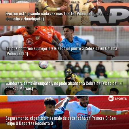
Everton está pisando cada vez más fuerte (Video de la goleada a
domicilio a Huachipato)
Iquique confirmó su mejoría y le sacó un punto a Cobreloa en Calama
(Video del 1-1)
Wanderers también empató y no pudo alcanzar a Cobreloa (Video del 1-1
con San Marcos)
Seguramente, el partido más malo de esta fecha en Primera B: San
Felipe 0 Deportes Recoleta 0