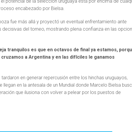
el potencial de la selección uruguaya está por encima de cualq
proceso encabezado por Bielsa.
boza fue más allá y proyectó un eventual enfrentamiento ante
es decisivas del torneo, mostrando plena confianza en las opcio
eja tranquilos es que en octavos de final ya estamos, porq
 cruzamos a Argentina y en las difíciles le ganamos
.
 tardaron en generar repercusión entre los hinchas uruguayos,
 llegan en la antesala de un Mundial donde Marcelo Bielsa bus
ración que ilusiona con volver a pelear por los puestos de