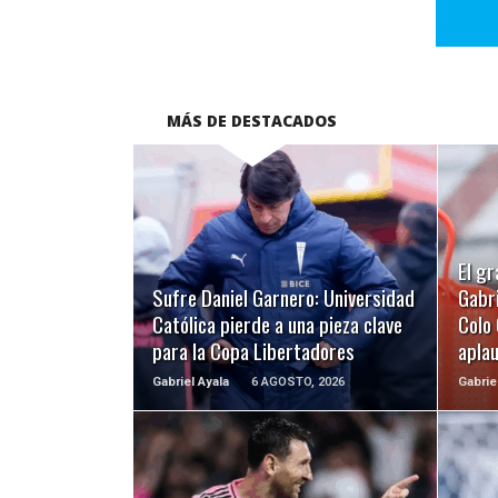
MÁS DE DESTACADOS
LEER MÁS
El gr
Sufre Daniel Garnero: Universidad
Gabri
Católica pierde a una pieza clave
Colo 
para la Copa Libertadores
apla
Gabriel Ayala
6 AGOSTO, 2026
Gabrie