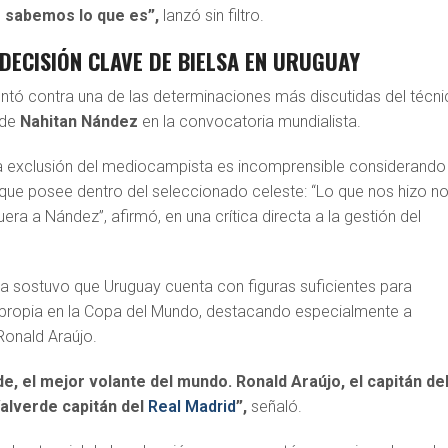
s sabemos lo que es”,
lanzó sin filtro.
DECISIÓN CLAVE DE BIELSA EN URUGUAY
tó contra una de las determinaciones más discutidas del técn
 de
Nahitan Nández
en la convocatoria mundialista.
 la exclusión del mediocampista es incomprensible considerando 
a que posee dentro del seleccionado celeste: “Lo que nos hizo n
era a Nández”, afirmó, en una crítica directa a la gestión del
.
za sostuvo que Uruguay cuenta con figuras suficientes para
propia en la Copa del Mundo, destacando especialmente a
Ronald Araújo.
, el mejor volante del mundo. Ronald Araújo, el capitán de
Valverde capitán del
Real Madrid
”,
señaló.