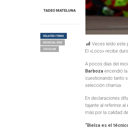
TADEO MATELUNA
RELATED ITEMS
MUNDIAL 2026
Veces leído este 
URUGUAY
El «Loco» recibe duro
A pocos días del inic
Barboza
encendió la
cuestionando tanto s
selección charrúa.
En declaraciones dif
tajante al referirse 
más por la calidad de
“Bielsa es el técni