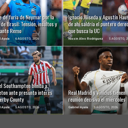
LEER MÁS
LEER MÁS
e de furia de Neymar por la
Ignacio Aliseda y Agustín Hau
de Brasil: Tensión, insultos y
de ahí saldría el puntero dere
 ante Remo
que busca la UC
l Ayala
6 AGOSTO, 2026
Nissin Alvo Rodríguez
5 AGOSTO, 2
LEER MÁS
LEER MÁS
el Southampton blinda a
eton ante presunto interés
Real Madrid y Vinícius tienen
Derby County
reunión decisiva el miércoles
l Ayala
5 AGOSTO, 2026
Gabriel Ayala
5 AGOSTO, 2026