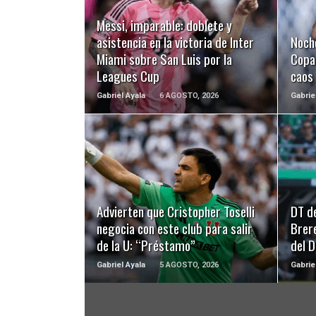
LEER MÁS
Messi, imparable: doblete y
asistencia en la victoria de Inter
Noch
Miami sobre San Luis por la
Copa 
Leagues Cup
caos
Gabriel Ayala
6 AGOSTO, 2026
Gabrie
LEER MÁS
Advierten que Cristopher Toselli
DT d
negocia con este club para salir
Brer
de la U: “Préstamo”
del 
Gabriel Ayala
5 AGOSTO, 2026
Gabrie