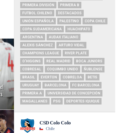
PRIMERA DIVISIÓN
PRIMERA B
FUTBOL CHILENO
DESTACADOS
UNIÓN ESPAÑOLA
PALESTINO
COPA CHILE
COPA SUDAMERICANA
HUACHIPATO
ARGENTINA
AUDAX ITALIANO
ALEXIS SÁNCHEZ
ARTURO VIDAL
CHAMPIONS LEAGUE
RIVER PLATE
O'HIGGINS
REAL MADRID
BOCA JUNIORS
COBRESAL
COQUIMBO UNIDO
ÑUBLENSE
BRASIL
EVERTON
COBRELOA
BETIS
el
URUGUAY
BARCELONA
FC BARCELONA
es
PRIMERA A
UNIVERSIDAD DE CONCEPCIÓN
MAGALLANES
PSG
DEPORTES IQUIQUE