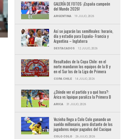
GALERÍA DE FOTOS: ¡España campeón
del Mundo 2026!
ARGENTINA
19 JULIO, 2026
Así se jugarán las semifinales: horario,
día y estadio para España- Francia y
Argentina – Inglaterra
DESTACADOS
12 JULIO, 2026
Resultados de la Copa Chile: en el
norte mandaron los equipos de la B y
en el Sur los de la Liga de Primera
COPA CHILE
14 JULIO, 2026
¿Dónde ver el partido y a qué hora?:
Arica vs Iquique paraliza la Primera B
ARICA
31 JULIO, 2026
Vozinha llega a Colo Colo ganando un
sueldo millonario, pero distante de los
jugadores mejor pagados del Cacique
COLO COLO
26 JULIO, 2026