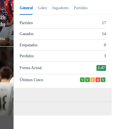
sch:
cho
026