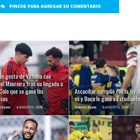
PINCHE PARA AGREGAR SU COMENTARIO
LEER MÁS
LEER MÁS
an gesto de Vozinha con
el Maureira tras su llegada a
Colo que se ganó los
Ascacibar cumplió con la ley d
usos
ex y Boca le ganó a Estudiant
l Ayala
6 AGOSTO, 2026
Gabriel Ayala
6 AGOSTO, 2026