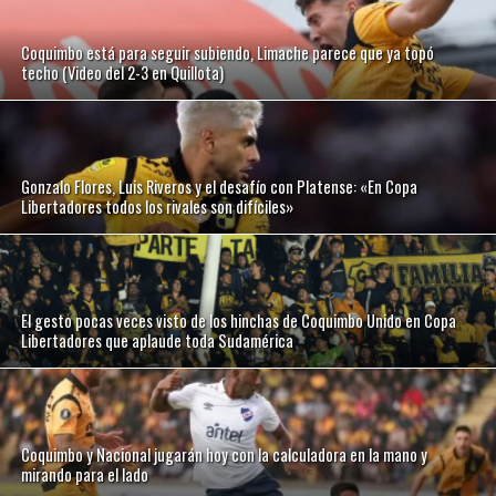
Coquimbo está para seguir subiendo, Limache parece que ya topó
techo (Video del 2-3 en Quillota)
Gonzalo Flores, Luis Riveros y el desafío con Platense: «En Copa
Libertadores todos los rivales son difíciles»
El gesto pocas veces visto de los hinchas de Coquimbo Unido en Copa
Libertadores que aplaude toda Sudamérica
Coquimbo y Nacional jugarán hoy con la calculadora en la mano y
mirando para el lado