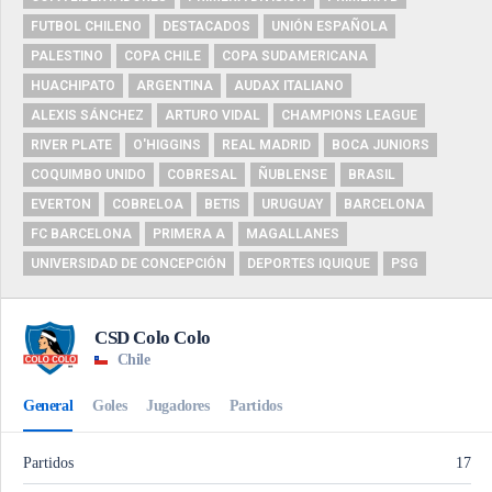
FUTBOL CHILENO
DESTACADOS
UNIÓN ESPAÑOLA
PALESTINO
COPA CHILE
COPA SUDAMERICANA
HUACHIPATO
ARGENTINA
AUDAX ITALIANO
ALEXIS SÁNCHEZ
ARTURO VIDAL
CHAMPIONS LEAGUE
RIVER PLATE
O'HIGGINS
REAL MADRID
BOCA JUNIORS
COQUIMBO UNIDO
COBRESAL
ÑUBLENSE
BRASIL
EVERTON
COBRELOA
BETIS
URUGUAY
BARCELONA
FC BARCELONA
PRIMERA A
MAGALLANES
UNIVERSIDAD DE CONCEPCIÓN
DEPORTES IQUIQUE
PSG