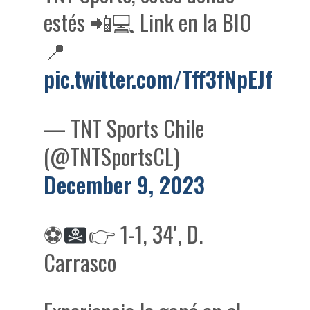
estés 📲💻 Link en la BIO
📍
pic.twitter.com/Tff3fNpEJf
— TNT Sports Chile
(@TNTSportsCL)
December 9, 2023
⚽
👉
1-1, 34′, D.
Carrasco