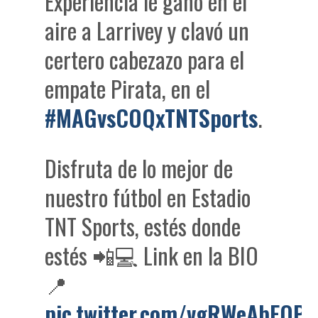
Experiencia le ganó en el
aire a Larrivey y clavó un
certero cabezazo para el
empate Pirata, en el
#MAGvsCOQxTNTSports
.
Disfruta de lo mejor de
nuestro fútbol en Estadio
TNT Sports, estés donde
estés 📲💻 Link en la BIO
📍
pic.twitter.com/vgRWeAbEQP