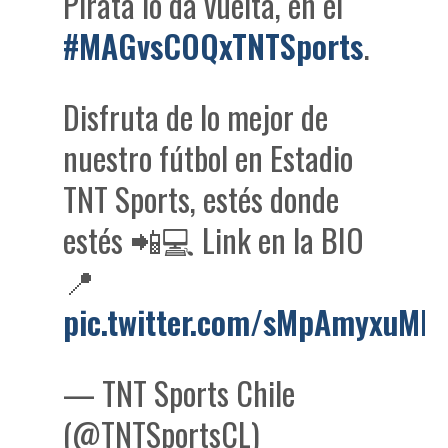
Pirata lo da vuelta, en el
#MAGvsCOQxTNTSports
.
Disfruta de lo mejor de
nuestro fútbol en Estadio
TNT Sports, estés donde
estés 📲💻 Link en la BIO
📍
pic.twitter.com/sMpAmyxuMH
— TNT Sports Chile
(@TNTSportsCL)