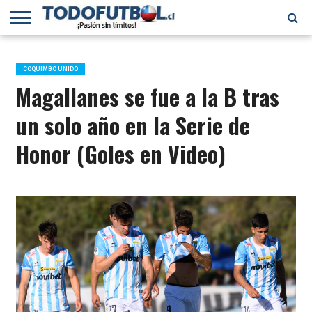
PRIMERA
DIVISIÓN
PRIMERA
SELECCIÓN
CHILENOS
FÚTBOL
B
CHILENA
EN EL
INTERNACIONAL
COQUIMBO UNIDO
MUNDO
Magallanes se fue a la B tras
un solo año en la Serie de
Honor (Goles en Video)