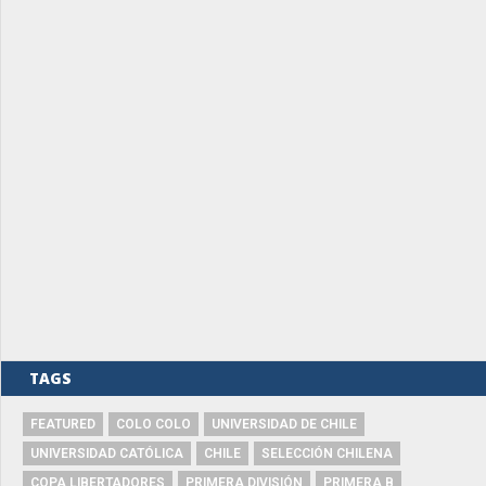
TAGS
FEATURED
COLO COLO
UNIVERSIDAD DE CHILE
UNIVERSIDAD CATÓLICA
CHILE
SELECCIÓN CHILENA
COPA LIBERTADORES
PRIMERA DIVISIÓN
PRIMERA B