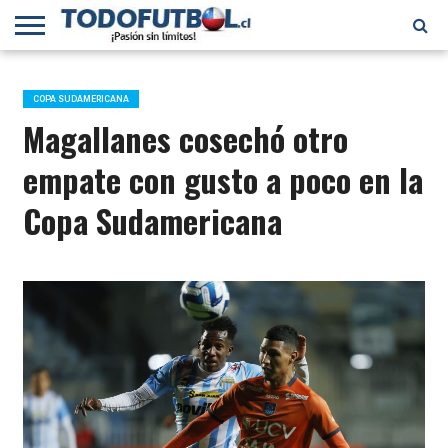
PRIMERA
DIVISIÓN
PRIMERA
SELECCIÓN
CHILENOS
FÚTBOL
B
CHILENA
EN EL
INTERNACIONAL
COPA SUDAMERICANA
MUNDO
Magallanes cosechó otro
empate con gusto a poco en la
Copa Sudamericana