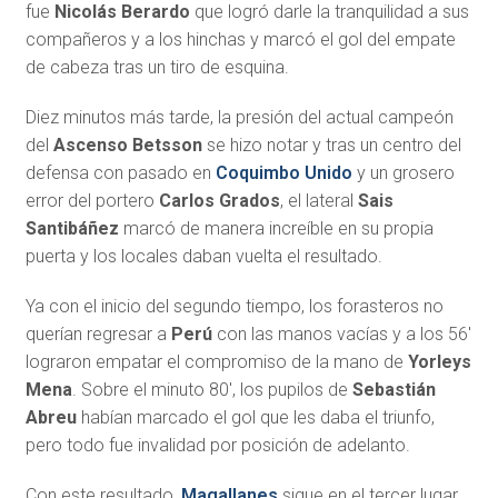
fue
Nicolás Berardo
que logró darle la tranquilidad a sus
compañeros y a los hinchas y marcó el gol del empate
de cabeza tras un tiro de esquina.
Diez minutos más tarde, la presión del actual campeón
del
Ascenso Betsson
se hizo notar y tras un centro del
defensa con pasado en
Coquimbo Unido
y un grosero
error del portero
Carlos Grados
, el lateral
Sais
Santibáñez
marcó de manera increíble en su propia
puerta y los locales daban vuelta el resultado.
Ya con el inicio del segundo tiempo, los forasteros no
querían regresar a
Perú
con las manos vacías y a los 56′
lograron empatar el compromiso de la mano de
Yorleys
Mena
. Sobre el minuto 80′, los pupilos de
Sebastián
Abreu
habían marcado el gol que les daba el triunfo,
pero todo fue invalidad por posición de adelanto.
Con este resultado,
Magallanes
sigue en el tercer lugar