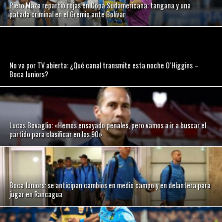
Piero Maza repartió rojas en Copa Sudamericana: tangana y una
patada criminal en el Gremio ante Bolívar
No va por TV abierta: ¿Qué canal transmite esta noche O´Higgins –
Boca Juniors?
Lucas Bovaglio: «Hemos ensayado penales, pero vamos a ir a buscar el
partido para clasificar en los 90»
Boca Juniors: se anticipan cambios en medio campo y en delantera para
jugar en Rancagua