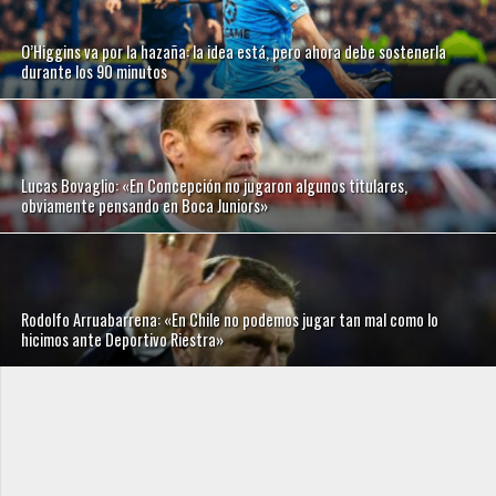
O’Higgins va por la hazaña: la idea está, pero ahora debe sostenerla
durante los 90 minutos
Lucas Bovaglio: «En Concepción no jugaron algunos titulares,
obviamente pensando en Boca Juniors»
Rodolfo Arruabarrena: «En Chile no podemos jugar tan mal como lo
hicimos ante Deportivo Riestra»