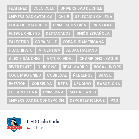
FEATURED
COLO COLO
UNIVERSIDAD DE CHILE
UNIVERSIDAD CATÓLICA
CHILE
SELECCIÓN CHILENA
COPA LIBERTADORES
PRIMERA DIVISIÓN
PRIMERA B
FUTBOL CHILENO
DESTACADOS
UNIÓN ESPAÑOLA
PALESTINO
COPA CHILE
COPA SUDAMERICANA
HUACHIPATO
ARGENTINA
AUDAX ITALIANO
ALEXIS SÁNCHEZ
ARTURO VIDAL
CHAMPIONS LEAGUE
RIVER PLATE
O'HIGGINS
REAL MADRID
BOCA JUNIORS
COQUIMBO UNIDO
COBRESAL
ÑUBLENSE
BRASIL
EVERTON
COBRELOA
BETIS
URUGUAY
BARCELONA
FC BARCELONA
PRIMERA A
MAGALLANES
UNIVERSIDAD DE CONCEPCIÓN
DEPORTES IQUIQUE
PSG