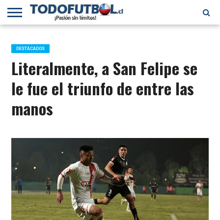
PRIMERA
DIVISIÓN
PRIMERA
SELECCIÓN
CHILENOS
FÚTBOL
B
CHILENA
EN EL
INTERNACIONAL
DESTACADOS
MUNDO
Literalmente, a San Felipe se
le fue el triunfo de entre las
manos