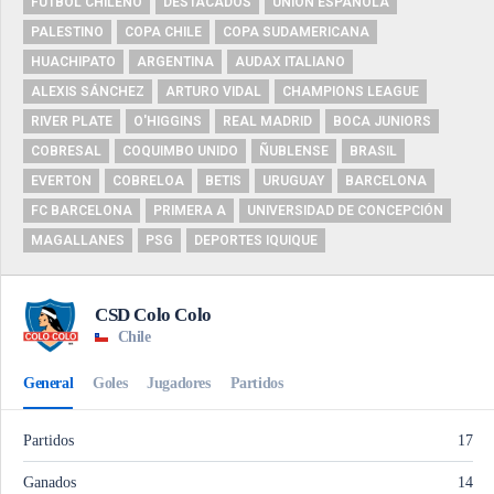
FUTBOL CHILENO
DESTACADOS
UNIÓN ESPAÑOLA
PALESTINO
COPA CHILE
COPA SUDAMERICANA
HUACHIPATO
ARGENTINA
AUDAX ITALIANO
ALEXIS SÁNCHEZ
ARTURO VIDAL
CHAMPIONS LEAGUE
RIVER PLATE
O'HIGGINS
REAL MADRID
BOCA JUNIORS
COBRESAL
COQUIMBO UNIDO
ÑUBLENSE
BRASIL
EVERTON
COBRELOA
BETIS
URUGUAY
BARCELONA
FC BARCELONA
PRIMERA A
UNIVERSIDAD DE CONCEPCIÓN
MAGALLANES
PSG
DEPORTES IQUIQUE