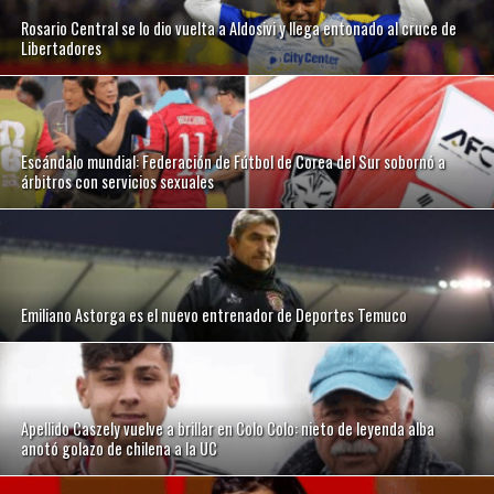
Rosario Central se lo dio vuelta a Aldosivi y llega entonado al cruce de
Libertadores
Escándalo mundial: Federación de Fútbol de Corea del Sur sobornó a
árbitros con servicios sexuales
Emiliano Astorga es el nuevo entrenador de Deportes Temuco
Apellido Caszely vuelve a brillar en Colo Colo: nieto de leyenda alba
anotó golazo de chilena a la UC