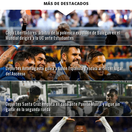
MÁS DE DESTACADOS
Copa Libertadores: árbitro de la polémica expulsión de Balogun en el
Mundial dirigirá a la UC ante Estudiantes
Deportes Antofagasta golea a Unión Española y escala al tercer lugar
del Ascenso
Deportes Santa Cruz empata en casa ante Puerto Montt y sigue sin
ganar en la segunda rueda