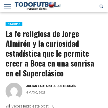
PRIMERA
DIVISIÓN
PRIMERA
SELECCIÓN
CHILENOS
FÚTBOL
B
CHILENA
EN EL
INTERNACIONAL
ARGENTINA
MUNDO
La fe religiosa de Jorge
Almirón y la curiosidad
estadística que le permite
creer a Boca en una sonrisa
en el Superclásico
JULIAN LAUTARO LUQUE BESOAÍN
4 MAYO, 2023
Veces leído este post:
10