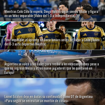
Mientras Colo Colo lo espera, Diego Valdés sigue siendo titular y figura
en un Vélez imparable (Video del 1-0 a Independiente)
Peor imposible: el apronte de Boca Juniors antes de viajar a Chile (Video
del 0-3 ante Deportivo Riestra)
Argentina se volcó a las calles para recibir a los vicecampeones: pese a
que no regresó Messi y otros nueve jugadores que se quedaron en
Europa
Lionel Scaloni dejo en dudas su continuidad como DT de Argentina:
«Para seguir se necesitan un montón de cosas»