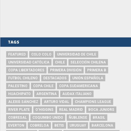
TAGS
FEATURED
COLO COLO
UNIVERSIDAD DE CHILE
UNIVERSIDAD CATÓLICA
CHILE
SELECCIÓN CHILENA
COPA LIBERTADORES
PRIMERA DIVISIÓN
PRIMERA B
FUTBOL CHILENO
DESTACADOS
UNIÓN ESPAÑOLA
PALESTINO
COPA CHILE
COPA SUDAMERICANA
HUACHIPATO
ARGENTINA
AUDAX ITALIANO
ALEXIS SÁNCHEZ
ARTURO VIDAL
CHAMPIONS LEAGUE
RIVER PLATE
O'HIGGINS
REAL MADRID
BOCA JUNIORS
COBRESAL
COQUIMBO UNIDO
ÑUBLENSE
BRASIL
EVERTON
COBRELOA
BETIS
URUGUAY
BARCELONA