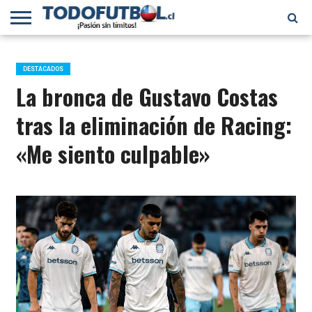
PRIMERA
DIVISIÓN
PRIMERA
SELECCIÓN
CHILENOS
FÚTBOL
B
CHILENA
EN EL
INTERNACIONAL
DESTACADOS
MUNDO
La bronca de Gustavo Costas
tras la eliminación de Racing:
«Me siento culpable»