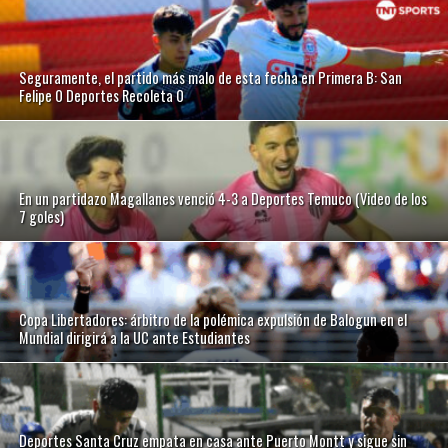
Seguramente, el partido más malo de esta fecha en Primera B: San
Felipe 0 Deportes Recoleta 0
En un partidazo Magallanes venció 4-3 a Deportes Temuco (Video de los
7 goles)
Copa Libertadores: árbitro de la polémica expulsión de Balogun en el
Mundial dirigirá a la UC ante Estudiantes
Deportes Santa Cruz empata en casa ante Puerto Montt y sigue sin