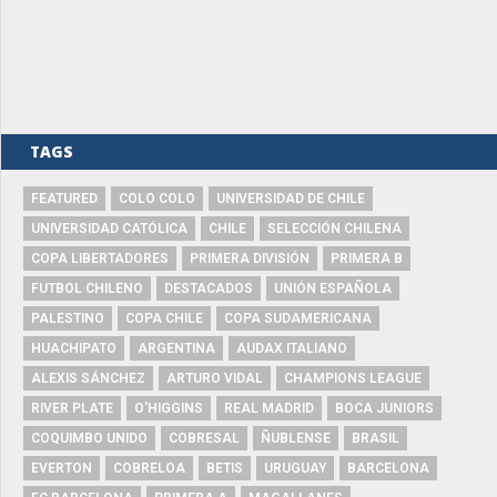
TAGS
FEATURED
COLO COLO
UNIVERSIDAD DE CHILE
UNIVERSIDAD CATÓLICA
CHILE
SELECCIÓN CHILENA
COPA LIBERTADORES
PRIMERA DIVISIÓN
PRIMERA B
FUTBOL CHILENO
DESTACADOS
UNIÓN ESPAÑOLA
PALESTINO
COPA CHILE
COPA SUDAMERICANA
HUACHIPATO
ARGENTINA
AUDAX ITALIANO
ALEXIS SÁNCHEZ
ARTURO VIDAL
CHAMPIONS LEAGUE
RIVER PLATE
O'HIGGINS
REAL MADRID
BOCA JUNIORS
COQUIMBO UNIDO
COBRESAL
ÑUBLENSE
BRASIL
EVERTON
COBRELOA
BETIS
URUGUAY
BARCELONA