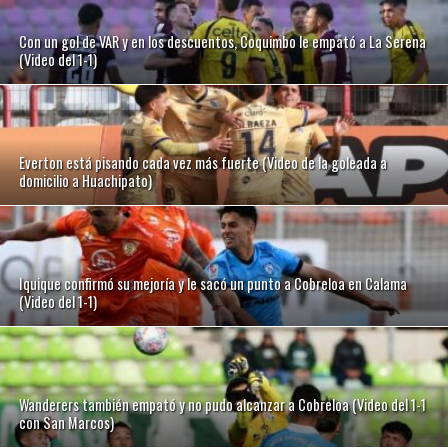
Con un gol de VAR y en los descuentos, Coquimbo le empató a La Serena
(Video del 1-1)
Everton está pisando cada vez más fuerte (Video de la goleada a
domicilio a Huachipato)
Iquique confirmó su mejoría y le sacó un punto a Cobreloa en Calama
(Video del 1-1)
Wanderers también empató y no pudo alcanzar a Cobreloa (Video del 1-1
con San Marcos)