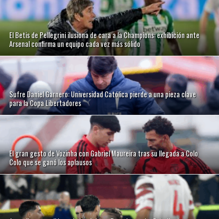
El Betis de Pellegrini ilusiona de cara a la Champions: exhibición ante
Arsenal confirma un equipo cada vez más sólido
Sufre Daniel Garnero: Universidad Católica pierde a una pieza clave
para la Copa Libertadores
El gran gesto de Vozinha con Gabriel Maureira tras su llegada a Colo
Colo que se ganó los aplausos