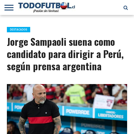
PRIMERA
DIVISIÓN
PRIMERA
SELECCIÓN
CHILENOS
FÚTBOL
B
CHILENA
EN EL
INTERNACIONAL
DESTACADOS
MUNDO
Jorge Sampaoli suena como
candidato para dirigir a Perú,
según prensa argentina