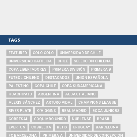
TAGS
FEATURED
COLO COLO
UNIVERSIDAD DE CHILE
UNIVERSIDAD CATÓLICA
CHILE
SELECCIÓN CHILENA
COPA LIBERTADORES
PRIMERA DIVISIÓN
PRIMERA B
FUTBOL CHILENO
DESTACADOS
UNIÓN ESPAÑOLA
PALESTINO
COPA CHILE
COPA SUDAMERICANA
HUACHIPATO
ARGENTINA
AUDAX ITALIANO
ALEXIS SÁNCHEZ
ARTURO VIDAL
CHAMPIONS LEAGUE
RIVER PLATE
O'HIGGINS
REAL MADRID
BOCA JUNIORS
COBRESAL
COQUIMBO UNIDO
ÑUBLENSE
BRASIL
EVERTON
COBRELOA
BETIS
URUGUAY
BARCELONA
FC BARCELONA
PRIMERA A
UNIVERSIDAD DE CONCEPCIÓN