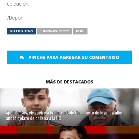
ubicación.
/Depor
RELATED ITEMS
ELIMINATORIAS 2026
PERÚ
PINCHE PARA AGREGAR SU COMENTARIO
MÁS DE DESTACADOS
Apellido Caszely vuelve a brillar en Colo Colo: nieto de leyenda alba
anotó golazo de chilena a la UC