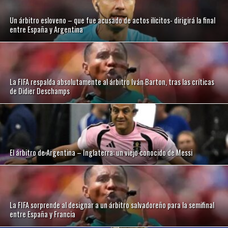
Un árbitro esloveno – que fue acusado de actos ilícitos- dirigirá la final
entre España y Argentina
La FIFA respalda absolutamente al árbitro Iván Barton, tras las críticas
de Didier Deschamps
El árbitro de Argentina – Inglaterra: un viejo conocido de Messi
La FIFA sorprende al designar a un árbitro salvadoreño para la semifinal
entre España y Francia