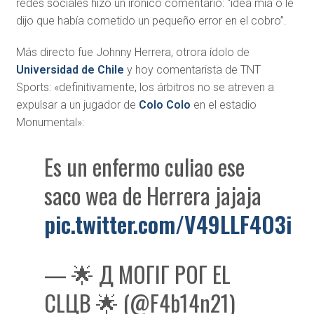
redes sociales hizo un irónico comentario: “idea mía o le
dijo que había cometido un pequeño error en el cobro”.
Más directo fue Johnny Herrera, otrora ídolo de
Universidad de Chile
y hoy comentarista de TNT
Sports: «definitivamente, los árbitros no se atreven a
expulsar a un jugador de
Colo Colo
en el estadio
Monumental»:
Es un enfermo culiao ese
saco wea de Herrera jajaja
pic.twitter.com/V49LLF4O3i
— 🌟 Д МОГІГ РОГ ЕL
СLЦB 🌟 (@F4b14n21)