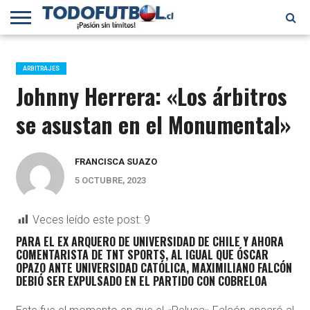
PRIMERA
DIVISIÓN
PRIMERA
SELECCIÓN
CHILENOS
FÚTBOL
B
CHILENA
EN EL
INTERNACIONAL
ARBITRAJES
MUNDO
Johnny Herrera: «Los árbitros
se asustan en el Monumental»
FRANCISCA SUAZO
5 OCTUBRE, 2023
Veces leído este post:
9
PARA EL EX ARQUERO DE UNIVERSIDAD DE CHILE Y AHORA
COMENTARISTA DE TNT SPORTS, AL IGUAL QUE ÓSCAR
OPAZO ANTE UNIVERSIDAD CATÓLICA, MAXIMILIANO FALCÓN
DEBIÓ SER EXPULSADO EN EL PARTIDO CON COBRELOA