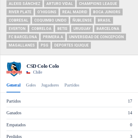
ALEXIS SÁNCHEZ
ARTURO VIDAL
CHAMPIONS LEAGUE
RIVER PLATE
O'HIGGINS
REAL MADRID
BOCA JUNIORS
COBRESAL
COQUIMBO UNIDO
ÑUBLENSE
BRASIL
EVERTON
COBRELOA
BETIS
URUGUAY
BARCELONA
FC BARCELONA
PRIMERA A
UNIVERSIDAD DE CONCEPCIÓN
MAGALLANES
PSG
DEPORTES IQUIQUE