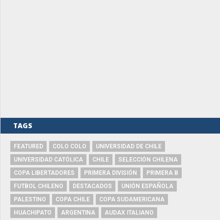
TAGS
FEATURED
COLO COLO
UNIVERSIDAD DE CHILE
UNIVERSIDAD CATÓLICA
CHILE
SELECCIÓN CHILENA
COPA LIBERTADORES
PRIMERA DIVISIÓN
PRIMERA B
FUTBOL CHILENO
DESTACADOS
UNIÓN ESPAÑOLA
PALESTINO
COPA CHILE
COPA SUDAMERICANA
HUACHIPATO
ARGENTINA
AUDAX ITALIANO