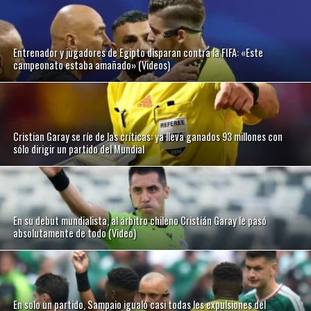
Entrenador y jugadores de Egipto disparan contra la FIFA: «Este
campeonato estaba amañado» (Videos)
Cristian Garay se ríe de las críticas: ya lleva ganados 93 millones con
sólo dirigir un partido del Mundial
En su debut mundialista, al árbitro chileno Cristián Garay le pasó
absolutamente de todo (Video)
En solo un partido, Sampaio igualó casi todas les expulsiones del