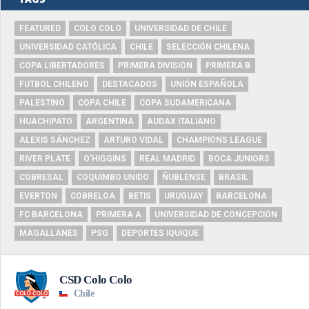
FEATURED
COLO COLO
UNIVERSIDAD DE CHILE
UNIVERSIDAD CATÓLICA
CHILE
SELECCIÓN CHILENA
COPA LIBERTADORES
PRIMERA DIVISIÓN
PRIMERA B
FUTBOL CHILENO
DESTACADOS
UNIÓN ESPAÑOLA
PALESTINO
COPA CHILE
COPA SUDAMERICANA
HUACHIPATO
ARGENTINA
AUDAX ITALIANO
ALEXIS SÁNCHEZ
ARTURO VIDAL
CHAMPIONS LEAGUE
RIVER PLATE
O'HIGGINS
REAL MADRID
BOCA JUNIORS
COBRESAL
COQUIMBO UNIDO
ÑUBLENSE
BRASIL
EVERTON
COBRELOA
BETIS
URUGUAY
BARCELONA
FC BARCELONA
PRIMERA A
UNIVERSIDAD DE CONCEPCIÓN
MAGALLANES
PSG
DEPORTES IQUIQUE