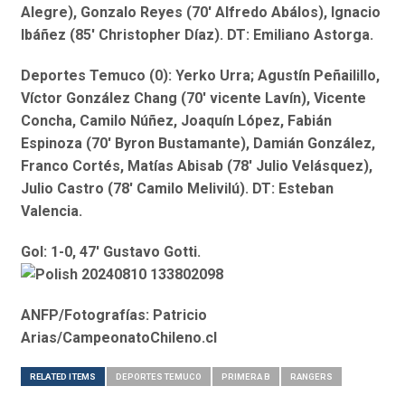
Alegre), Gonzalo Reyes (70′ Alfredo Abálos), Ignacio
Ibáñez (85′ Christopher Díaz). DT: Emiliano Astorga.
Deportes Temuco (0): Yerko Urra; Agustín Peñailillo,
Víctor González Chang (70′ vicente Lavín), Vicente
Concha, Camilo Núñez, Joaquín López, Fabián
Espinoza (70′ Byron Bustamante), Damián González,
Franco Cortés, Matías Abisab (78′ Julio Velásquez),
Julio Castro (78′ Camilo Melivilú). DT: Esteban
Valencia.
Gol: 1-0, 47′ Gustavo Gotti.
ANFP/Fotografías: Patricio
Arias/CampeonatoChileno.cl
RELATED ITEMS
DEPORTES TEMUCO
PRIMERA B
RANGERS