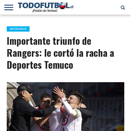
PRIMERA
DIVISIÓN
PRIMERA
SELECCIÓN
CHILENOS
FÚTBOL
B
CHILENA
EN EL
INTERNACIONAL
DESTACADOS
MUNDO
Importante triunfo de
Rangers: le cortó la racha a
Deportes Temuco