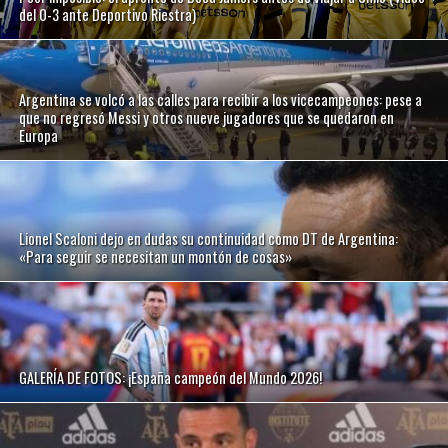
del 0-3 ante Deportivo Riestra)
Argentina se volcó a las calles para recibir a los vicecampeones: pese a
que no regresó Messi y otros nueve jugadores que se quedaron en
Europa
Lionel Scaloni dejo en dudas su continuidad como DT de Argentina:
«Para seguir se necesitan un montón de cosas»
GALERÍA DE FOTOS: ¡España campeón del Mundo 2026!