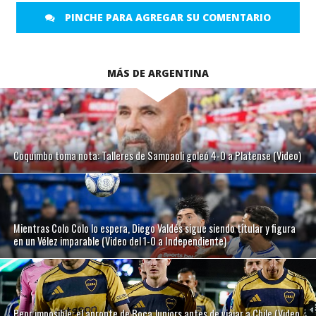
PINCHE PARA AGREGAR SU COMENTARIO
MÁS DE ARGENTINA
Coquimbo toma nota: Talleres de Sampaoli goleó 4-0 a Platense (Video)
Mientras Colo Colo lo espera, Diego Valdés sigue siendo titular y figura
en un Vélez imparable (Video del 1-0 a Independiente)
Peor imposible: el apronte de Boca Juniors antes de viajar a Chile (Video