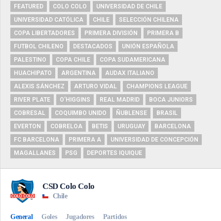
FEATURED
COLO COLO
UNIVERSIDAD DE CHILE
UNIVERSIDAD CATÓLICA
CHILE
SELECCIÓN CHILENA
COPA LIBERTADORES
PRIMERA DIVISIÓN
PRIMERA B
FUTBOL CHILENO
DESTACADOS
UNIÓN ESPAÑOLA
PALESTINO
COPA CHILE
COPA SUDAMERICANA
HUACHIPATO
ARGENTINA
AUDAX ITALIANO
ALEXIS SÁNCHEZ
ARTURO VIDAL
CHAMPIONS LEAGUE
RIVER PLATE
O'HIGGINS
REAL MADRID
BOCA JUNIORS
COBRESAL
COQUIMBO UNIDO
ÑUBLENSE
BRASIL
EVERTON
COBRELOA
BETIS
URUGUAY
BARCELONA
FC BARCELONA
PRIMERA A
UNIVERSIDAD DE CONCEPCIÓN
MAGALLANES
PSG
DEPORTES IQUIQUE