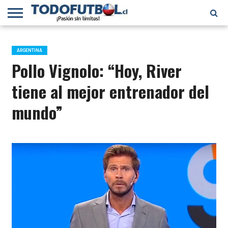
PRIMERA
DIVISIÓN
PRIMERA
SELECCIÓN
CHILENOS
FÚTBOL
B
CHILENA
EN EL
INTERNACIONAL
ARGENTINA
MUNDO
Pollo Vignolo: “Hoy, River
tiene al mejor entrenador del
mundo”