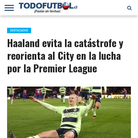
PRIMERA
DIVISIÓN
PRIMERA
SELECCIÓN
CHILENOS
FÚTBOL
B
CHILENA
EN EL
INTERNACIONAL
DESTACADOS
MUNDO
Haaland evita la catástrofe y
reorienta al City en la lucha
por la Premier League