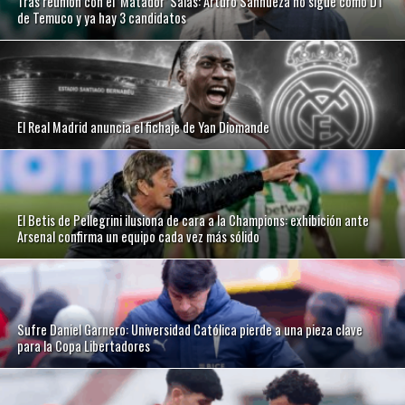
Tras reunión con el ’Matador’ Salas: Arturo Sanhueza no sigue como DT
de Temuco y ya hay 3 candidatos
El Real Madrid anuncia el fichaje de Yan Diomande
El Betis de Pellegrini ilusiona de cara a la Champions: exhibición ante
Arsenal confirma un equipo cada vez más sólido
Sufre Daniel Garnero: Universidad Católica pierde a una pieza clave
para la Copa Libertadores