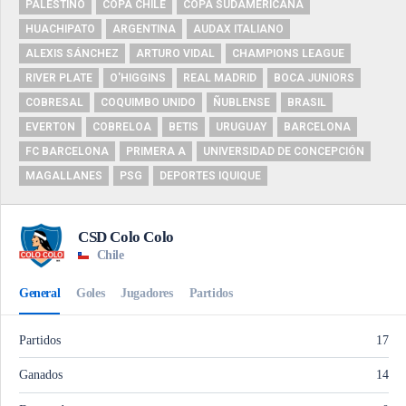
PALESTINO
COPA CHILE
COPA SUDAMERICANA
HUACHIPATO
ARGENTINA
AUDAX ITALIANO
ALEXIS SÁNCHEZ
ARTURO VIDAL
CHAMPIONS LEAGUE
RIVER PLATE
O'HIGGINS
REAL MADRID
BOCA JUNIORS
COBRESAL
COQUIMBO UNIDO
ÑUBLENSE
BRASIL
EVERTON
COBRELOA
BETIS
URUGUAY
BARCELONA
FC BARCELONA
PRIMERA A
UNIVERSIDAD DE CONCEPCIÓN
MAGALLANES
PSG
DEPORTES IQUIQUE