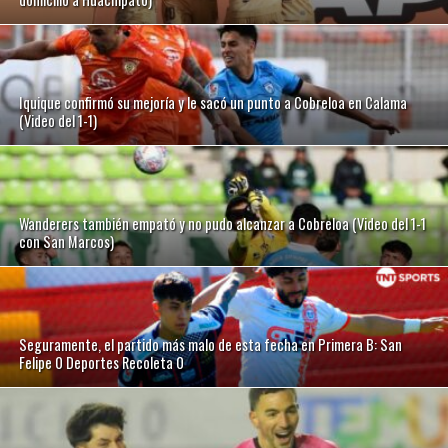
Iquique confirmó su mejoría y le sacó un punto a Cobreloa en Calama
(Video del 1-1)
Wanderers también empató y no pudo alcanzar a Cobreloa (Video del 1-1
con San Marcos)
Seguramente, el partido más malo de esta fecha en Primera B: San
Felipe 0 Deportes Recoleta 0