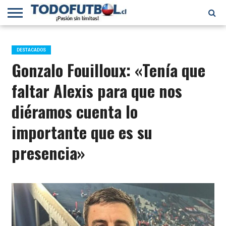
PRIMERA
DIVISIÓN
PRIMERA
SELECCIÓN
CHILENOS
FÚTBOL
B
CHILENA
EN EL
INTERNACIONAL
DESTACADOS
MUNDO
Gonzalo Fouilloux: «Tenía que
faltar Alexis para que nos
diéramos cuenta lo
importante que es su
presencia»