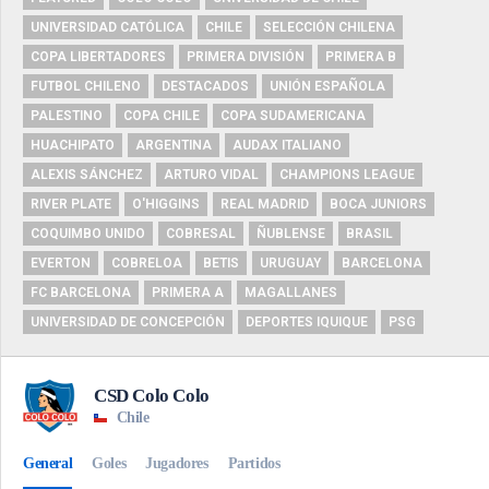
UNIVERSIDAD CATÓLICA
CHILE
SELECCIÓN CHILENA
COPA LIBERTADORES
PRIMERA DIVISIÓN
PRIMERA B
FUTBOL CHILENO
DESTACADOS
UNIÓN ESPAÑOLA
PALESTINO
COPA CHILE
COPA SUDAMERICANA
HUACHIPATO
ARGENTINA
AUDAX ITALIANO
ALEXIS SÁNCHEZ
ARTURO VIDAL
CHAMPIONS LEAGUE
RIVER PLATE
O'HIGGINS
REAL MADRID
BOCA JUNIORS
COQUIMBO UNIDO
COBRESAL
ÑUBLENSE
BRASIL
EVERTON
COBRELOA
BETIS
URUGUAY
BARCELONA
FC BARCELONA
PRIMERA A
MAGALLANES
UNIVERSIDAD DE CONCEPCIÓN
DEPORTES IQUIQUE
PSG