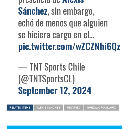
Sánchez
, sin embargo,
echó de menos que alguien
se hiciera cargo en el…
pic.twitter.com/wZCZNhi6Qz
— TNT Sports Chile
(@TNTSportsCL)
September 12, 2024
RELATED ITEMS
ALEXIS SÁNCHEZ
FEATURED
GONZALO FOUILLOUX