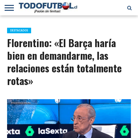
PRIMERA
DIVISIÓN
PRIMERA
SELECCIÓN
CHILENOS
FÚTBOL
B
CHILENA
EN EL
INTERNACIONAL
DESTACADOS
MUNDO
Florentino: «El Barça haría
bien en demandarme, las
relaciones están totalmente
rotas»