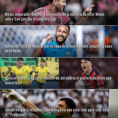
Messi, imparable: doblete y asistencia en la victoria de Inter Miami
sobre San Luis por la Leagues Cup
Noche de furia de Neymar por la Copa de Brasil: Tensión, insultos y caos
ante Remo
Ignacio Aliseda y Agustín Hausch: de ahí saldría el puntero derecho que
busca la UC
Advierten que Cristopher Toselli negocia con este club para salir de la
U: “Préstamo”