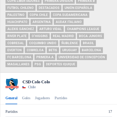
COPA LIBERTADORES
PRIMERA DIVISIÓN
PRIMERA B
FUTBOL CHILENO
DESTACADOS
UNIÓN ESPAÑOLA
PALESTINO
COPA CHILE
COPA SUDAMERICANA
HUACHIPATO
ARGENTINA
AUDAX ITALIANO
ALEXIS SÁNCHEZ
ARTURO VIDAL
CHAMPIONS LEAGUE
RIVER PLATE
O'HIGGINS
REAL MADRID
BOCA JUNIORS
COBRESAL
COQUIMBO UNIDO
ÑUBLENSE
BRASIL
EVERTON
COBRELOA
BETIS
URUGUAY
BARCELONA
FC BARCELONA
PRIMERA A
UNIVERSIDAD DE CONCEPCIÓN
MAGALLANES
PSG
DEPORTES IQUIQUE