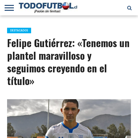
PRIMERA
DIVISIÓN
PRIMERA
SELECCIÓN
CHILENOS
FÚTBOL
B
CHILENA
EN EL
INTERNACIONAL
DESTACADOS
MUNDO
Felipe Gutiérrez: «Tenemos un
plantel maravilloso y
seguimos creyendo en el
título»