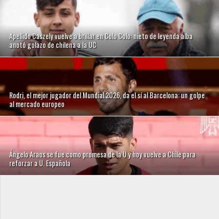
Apellido Caszely vuelve a brillar en Colo Colo: nieto de leyenda alba
anotó golazo de chilena a la UC
Rodri, el mejor jugador del Mundial 2026, da el sí al Barcelona: un golpe
al mercado europeo
Ángelo Araos se fue como promesa de la U y hoy vuelve a Chile para
reforzar a U. Española