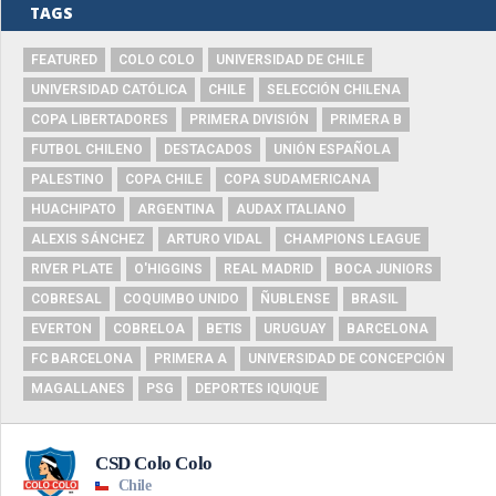
TAGS
FEATURED
COLO COLO
UNIVERSIDAD DE CHILE
UNIVERSIDAD CATÓLICA
CHILE
SELECCIÓN CHILENA
COPA LIBERTADORES
PRIMERA DIVISIÓN
PRIMERA B
FUTBOL CHILENO
DESTACADOS
UNIÓN ESPAÑOLA
PALESTINO
COPA CHILE
COPA SUDAMERICANA
HUACHIPATO
ARGENTINA
AUDAX ITALIANO
ALEXIS SÁNCHEZ
ARTURO VIDAL
CHAMPIONS LEAGUE
RIVER PLATE
O'HIGGINS
REAL MADRID
BOCA JUNIORS
COBRESAL
COQUIMBO UNIDO
ÑUBLENSE
BRASIL
EVERTON
COBRELOA
BETIS
URUGUAY
BARCELONA
FC BARCELONA
PRIMERA A
UNIVERSIDAD DE CONCEPCIÓN
MAGALLANES
PSG
DEPORTES IQUIQUE