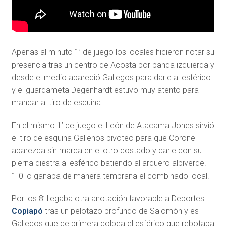
Apenas al minuto 1’ de juego los locales hicieron notar su
presencia tras un centro de Acosta por banda izquierda y
desde el medio apareció Gallegos para darle al esférico
y el guardameta Degenhardt estuvo muy atento para
mandar al tiro de esquina.
En el mismo 1’ de juego el León de Atacama Jones sirvió
el tiro de esquina Gallehos pivoteo para que Coronel
aparezca sin marca en el otro costado y darle con su
pierna diestra al esférico batiendo al arquero albiverde.
1-0 lo ganaba de manera temprana el combinado local.
Por los 8’ llegaba otra anotación favorable a Deportes
Copiapó
tras un pelotazo profundo de Salomón y es
Gallegos que de primera golpea el esférico que rebotaba