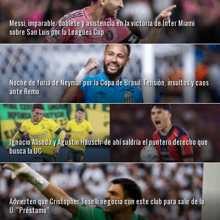
Messi, imparable: doblete y asistencia en la victoria de Inter Miami
sobre San Luis por la Leagues Cup
Noche de furia de Neymar por la Copa de Brasil: Tensión, insultos y caos
ante Remo
Ignacio Aliseda y Agustín Hausch: de ahí saldría el puntero derecho que
busca la UC
Advierten que Cristopher Toselli negocia con este club para salir de la
U: “Préstamo”