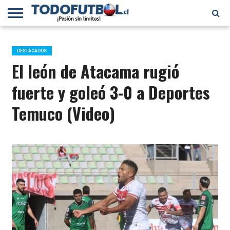
PRIMERA
DIVISIÓN
PRIMERA
SELECCIÓN
CHILENOS
FÚTBOL
B
CHILENA
EN EL
INTERNACIONAL
DESTACADOS
MUNDO
El león de Atacama rugió
fuerte y goleó 3-0 a Deportes
Temuco (Video)