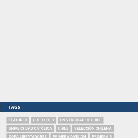
TAGS
FEATURED
COLO COLO
UNIVERSIDAD DE CHILE
UNIVERSIDAD CATÓLICA
CHILE
SELECCIÓN CHILENA
COPA LIBERTADORES
PRIMERA DIVISIÓN
PRIMERA B