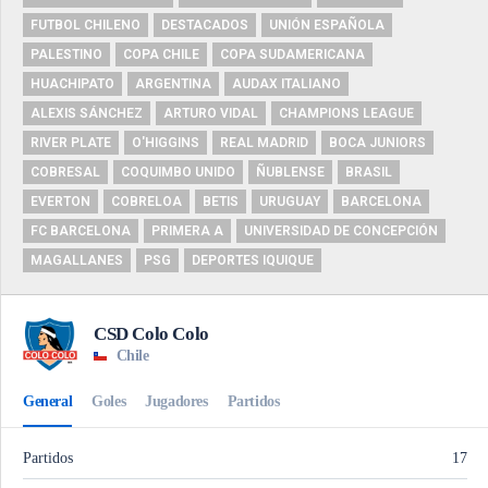
FUTBOL CHILENO
DESTACADOS
UNIÓN ESPAÑOLA
PALESTINO
COPA CHILE
COPA SUDAMERICANA
HUACHIPATO
ARGENTINA
AUDAX ITALIANO
ALEXIS SÁNCHEZ
ARTURO VIDAL
CHAMPIONS LEAGUE
RIVER PLATE
O'HIGGINS
REAL MADRID
BOCA JUNIORS
COBRESAL
COQUIMBO UNIDO
ÑUBLENSE
BRASIL
EVERTON
COBRELOA
BETIS
URUGUAY
BARCELONA
FC BARCELONA
PRIMERA A
UNIVERSIDAD DE CONCEPCIÓN
MAGALLANES
PSG
DEPORTES IQUIQUE