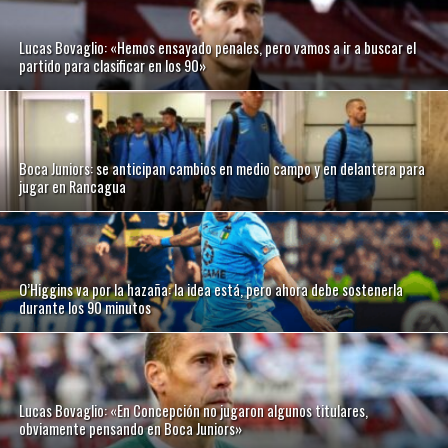
Lucas Bovaglio: «Hemos ensayado penales, pero vamos a ir a buscar el
partido para clasificar en los 90»
Boca Juniors: se anticipan cambios en medio campo y en delantera para
jugar en Rancagua
O’Higgins va por la hazaña: la idea está, pero ahora debe sostenerla
durante los 90 minutos
Lucas Bovaglio: «En Concepción no jugaron algunos titulares,
obviamente pensando en Boca Juniors»