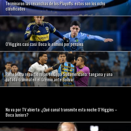
Terminaron las revanchas de los Playoffs: estos son los ocho
clasificados
O’Higgins casi casi: Boca lo eliminó por penales
Piero Maza repartió rojas en Copa Sudamericana: tangana y una
patada criminal en el Gremio ante Bolívar
No va por TV abierta: ¿Qué canal transmite esta noche O´Higgins –
Boca Juniors?