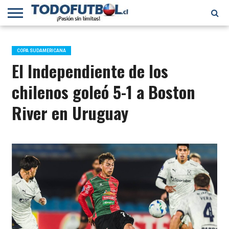
PRIMERA
DIVISIÓN
PRIMERA
SELECCIÓN
CHILENOS
FÚTBOL
B
CHILENA
EN EL
INTERNACIONAL
COPA SUDAMERICANA
MUNDO
El Independiente de los
chilenos goleó 5-1 a Boston
River en Uruguay