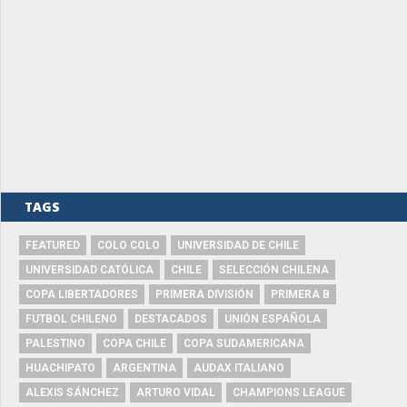
TAGS
FEATURED
COLO COLO
UNIVERSIDAD DE CHILE
UNIVERSIDAD CATÓLICA
CHILE
SELECCIÓN CHILENA
COPA LIBERTADORES
PRIMERA DIVISIÓN
PRIMERA B
FUTBOL CHILENO
DESTACADOS
UNIÓN ESPAÑOLA
PALESTINO
COPA CHILE
COPA SUDAMERICANA
HUACHIPATO
ARGENTINA
AUDAX ITALIANO
ALEXIS SÁNCHEZ
ARTURO VIDAL
CHAMPIONS LEAGUE