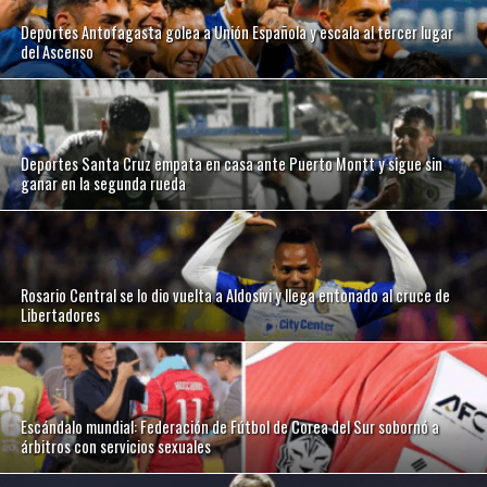
Deportes Antofagasta golea a Unión Española y escala al tercer lugar
del Ascenso
Deportes Santa Cruz empata en casa ante Puerto Montt y sigue sin
ganar en la segunda rueda
Rosario Central se lo dio vuelta a Aldosivi y llega entonado al cruce de
Libertadores
Escándalo mundial: Federación de Fútbol de Corea del Sur sobornó a
árbitros con servicios sexuales