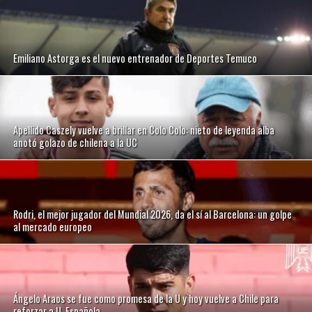
Emiliano Astorga es el nuevo entrenador de Deportes Temuco
Apellido Caszely vuelve a brillar en Colo Colo: nieto de leyenda alba
anotó golazo de chilena a la UC
Rodri, el mejor jugador del Mundial 2026, da el sí al Barcelona: un golpe
al mercado europeo
Ángelo Araos se fue como promesa de la U y hoy vuelve a Chile para
reforzar a U. Española