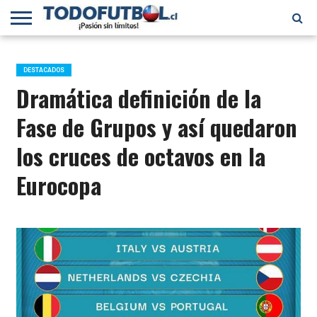
PRIMERA
DIVISIÓN
PRIMERA
SELECCIÓN
CHILENOS
FÚTBOL
B
CHILENA
EN EL
INTERNACIONAL
DESTACADOS
MUNDO
Dramática definición de la
Fase de Grupos y así quedaron
los cruces de octavos en la
Eurocopa