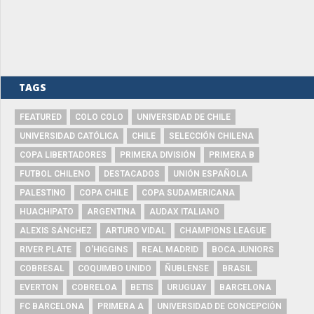
TAGS
FEATURED
COLO COLO
UNIVERSIDAD DE CHILE
UNIVERSIDAD CATÓLICA
CHILE
SELECCIÓN CHILENA
COPA LIBERTADORES
PRIMERA DIVISIÓN
PRIMERA B
FUTBOL CHILENO
DESTACADOS
UNIÓN ESPAÑOLA
PALESTINO
COPA CHILE
COPA SUDAMERICANA
HUACHIPATO
ARGENTINA
AUDAX ITALIANO
ALEXIS SÁNCHEZ
ARTURO VIDAL
CHAMPIONS LEAGUE
RIVER PLATE
O'HIGGINS
REAL MADRID
BOCA JUNIORS
COBRESAL
COQUIMBO UNIDO
ÑUBLENSE
BRASIL
EVERTON
COBRELOA
BETIS
URUGUAY
BARCELONA
FC BARCELONA
PRIMERA A
UNIVERSIDAD DE CONCEPCIÓN