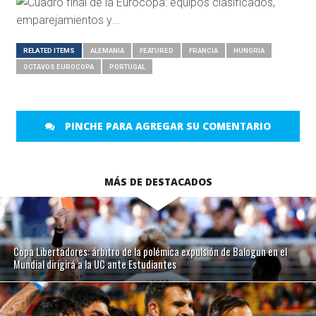
RELATED ITEMS
ALEMANIA
FEATURED
FRANCIA
HUNGRIA
OCTAVOS EUROCOPA
PORTUGAL
PINCHE PARA AGREGAR SU COMENTARIO
MÁS DE DESTACADOS
Copa Libertadores: árbitro de la polémica expulsión de Balogun en el
Mundial dirigirá a la UC ante Estudiantes