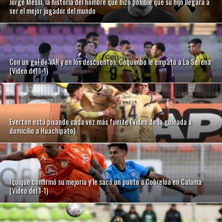
Jorge Messi, la historia del hombre que hizo posible que su hijo llegara a
ser el mejor jugador del mundo
Con un gol de VAR y en los descuentos, Coquimbo le empató a La Serena
(Video del 1-1)
Everton está pisando cada vez más fuerte (Video de la goleada a
domicilio a Huachipato)
Iquique confirmó su mejoría y le sacó un punto a Cobreloa en Calama
(Video del 1-1)