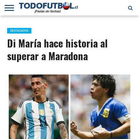
PRIMERA
DIVISIÓN
PRIMERA
SELECCIÓN
CHILENOS
FÚTBOL
B
CHILENA
EN EL
INTERNACIONAL
DESTACADOS
MUNDO
Di María hace historia al
superar a Maradona