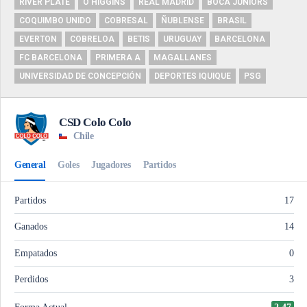
RIVER PLATE
O'HIGGINS
REAL MADRID
BOCA JUNIORS
COQUIMBO UNIDO
COBRESAL
ÑUBLENSE
BRASIL
EVERTON
COBRELOA
BETIS
URUGUAY
BARCELONA
FC BARCELONA
PRIMERA A
MAGALLANES
UNIVERSIDAD DE CONCEPCIÓN
DEPORTES IQUIQUE
PSG