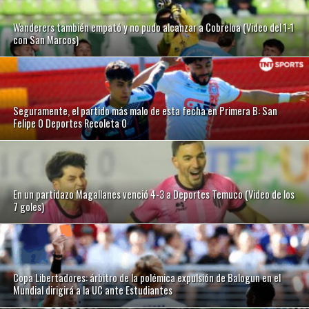
Wanderers también empató y no pudo alcanzar a Cobreloa (Video del 1-1
con San Marcos)
Seguramente, el partido más malo de esta fecha en Primera B: San
Felipe 0 Deportes Recoleta 0
En un partidazo Magallanes venció 4-3 a Deportes Temuco (Video de los
7 goles)
Copa Libertadores: árbitro de la polémica expulsión de Balogun en el
Mundial dirigirá a la UC ante Estudiantes