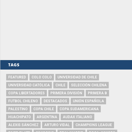
TAGS
FEATURED
COLO COLO
UNIVERSIDAD DE CHILE
UNIVERSIDAD CATÓLICA
CHILE
SELECCIÓN CHILENA
COPA LIBERTADORES
PRIMERA DIVISIÓN
PRIMERA B
FUTBOL CHILENO
DESTACADOS
UNIÓN ESPAÑOLA
PALESTINO
COPA CHILE
COPA SUDAMERICANA
HUACHIPATO
ARGENTINA
AUDAX ITALIANO
ALEXIS SÁNCHEZ
ARTURO VIDAL
CHAMPIONS LEAGUE