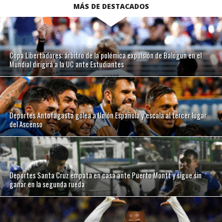
MÁS DE DESTACADOS
Copa Libertadores: árbitro de la polémica expulsión de Balogun en el
Mundial dirigirá a la UC ante Estudiantes
Deportes Antofagasta golea a Unión Española y escala al tercer lugar
del Ascenso
Deportes Santa Cruz empata en casa ante Puerto Montt y sigue sin
ganar en la segunda rueda