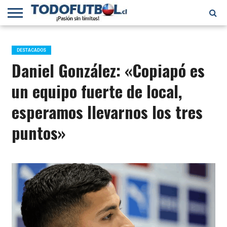
PRIMERA
DIVISIÓN
PRIMERA
SELECCIÓN
CHILENOS
FÚTBOL
B
CHILENA
EN EL
INTERNACIONAL
DESTACADOS
MUNDO
Daniel González: «Copiapó es
un equipo fuerte de local,
esperamos llevarnos los tres
puntos»