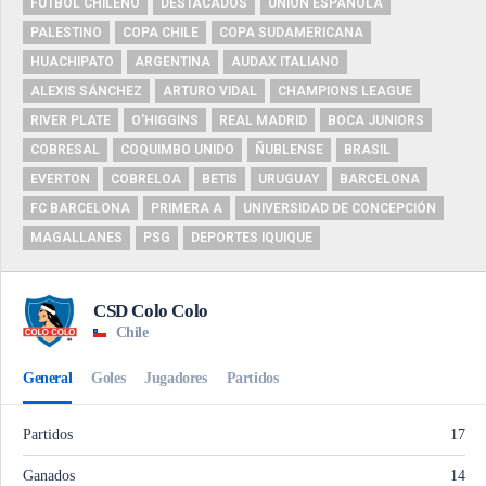
FUTBOL CHILENO
DESTACADOS
UNIÓN ESPAÑOLA
PALESTINO
COPA CHILE
COPA SUDAMERICANA
HUACHIPATO
ARGENTINA
AUDAX ITALIANO
ALEXIS SÁNCHEZ
ARTURO VIDAL
CHAMPIONS LEAGUE
RIVER PLATE
O'HIGGINS
REAL MADRID
BOCA JUNIORS
COBRESAL
COQUIMBO UNIDO
ÑUBLENSE
BRASIL
EVERTON
COBRELOA
BETIS
URUGUAY
BARCELONA
FC BARCELONA
PRIMERA A
UNIVERSIDAD DE CONCEPCIÓN
MAGALLANES
PSG
DEPORTES IQUIQUE