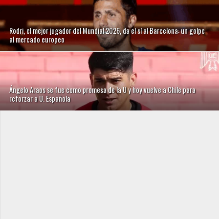
Rodri, el mejor jugador del Mundial 2026, da el sí al Barcelona: un golpe
al mercado europeo
Ángelo Araos se fue como promesa de la U y hoy vuelve a Chile para
reforzar a U. Española