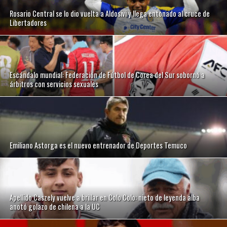
Rosario Central se lo dio vuelta a Aldosivi y llega entonado al cruce de
Libertadores
Escándalo mundial: Federación de Fútbol de Corea del Sur sobornó a
árbitros con servicios sexuales
Emiliano Astorga es el nuevo entrenador de Deportes Temuco
Apellido Caszely vuelve a brillar en Colo Colo: nieto de leyenda alba
anotó golazo de chilena a la UC