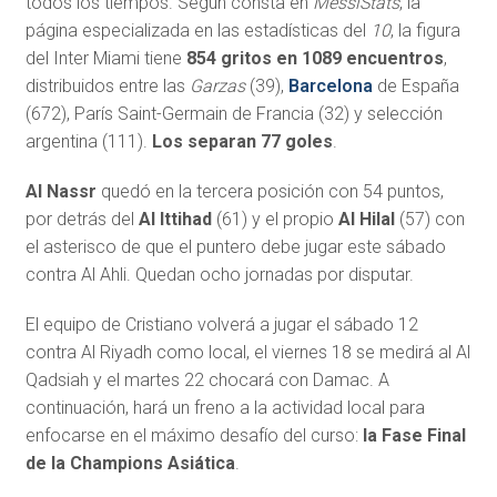
todos los tiempos. Según consta en
MessiStats
, la
página especializada en las estadísticas del
10
, la figura
del Inter Miami tiene
854 gritos en 1089 encuentros
,
distribuidos entre las
Garzas
(39),
Barcelona
de España
(672), París Saint-Germain de Francia (32) y selección
argentina (111).
Los separan 77 goles
.
Al Nassr
quedó en la tercera posición con 54 puntos,
por detrás del
Al Ittihad
(61) y el propio
Al Hilal
(57) con
el asterisco de que el puntero debe jugar este sábado
contra Al Ahli. Quedan ocho jornadas por disputar.
El equipo de Cristiano volverá a jugar el sábado 12
contra Al Riyadh como local, el viernes 18 se medirá al Al
Qadsiah y el martes 22 chocará con Damac. A
continuación, hará un freno a la actividad local para
enfocarse en el máximo desafío del curso:
la Fase Final
de la Champions Asiática
.