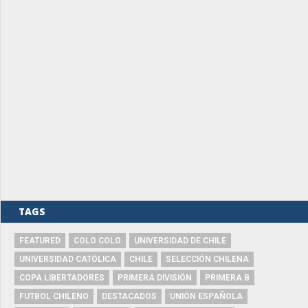
TAGS
FEATURED
COLO COLO
UNIVERSIDAD DE CHILE
UNIVERSIDAD CATÓLICA
CHILE
SELECCIÓN CHILENA
COPA LIBERTADORES
PRIMERA DIVISIÓN
PRIMERA B
FUTBOL CHILENO
DESTACADOS
UNIÓN ESPAÑOLA