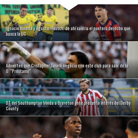
Ignacio Aliseda y Agustín Hausch: de ahí saldría el puntero derecho que
busca la UC
Advierten que Cristopher Toselli negocia con este club para salir de la
U: “Préstamo”
DT del Southampton blinda a Brereton ante presunto interés del Derby
County