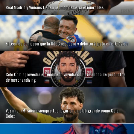
Real Madrid y Vinícius tienen reunión decisiva el miércoles
El técnico campeón que la UdeC recuperó y debutará justo en el Clásico
Colo Colo aprovecha el fenómeno Vozinha con avalancha de productos
de merchandizing
Vozinha: «Mi sueño siempre fue jugar en un club grande como Colo
Colo»