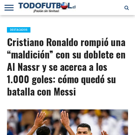
PRIMERA
DIVISIÓN
PRIMERA
SELECCIÓN
CHILENOS
FÚTBOL
B
CHILENA
EN EL
INTERNACIONAL
DESTACADOS
MUNDO
Cristiano Ronaldo rompió una
“maldición” con su doblete en
Al Nassr y se acerca a los
1.000 goles: cómo quedó su
batalla con Messi