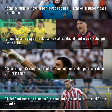
Noche de furia de Neymar por la Copa de Brasil: Tensión, insultos y caos
ante Remo
Ignacio Aliseda y Agustín Hausch: de ahí saldría el puntero derecho que
busca la UC
Advierten que Cristopher Toselli negocia con este club para salir de la
U: “Préstamo”
DT del Southampton blinda a Brereton ante presunto interés del Derby
County