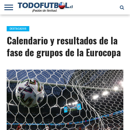
PRIMERA
DIVISIÓN
PRIMERA
SELECCIÓN
CHILENOS
FÚTBOL
B
CHILENA
EN EL
INTERNACIONAL
DESTACADOS
MUNDO
Calendario y resultados de la
fase de grupos de la Eurocopa