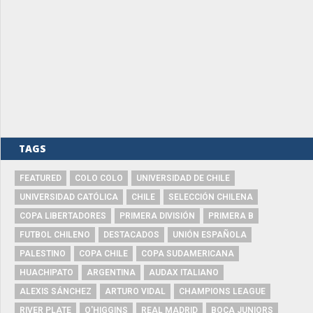
TAGS
FEATURED
COLO COLO
UNIVERSIDAD DE CHILE
UNIVERSIDAD CATÓLICA
CHILE
SELECCIÓN CHILENA
COPA LIBERTADORES
PRIMERA DIVISIÓN
PRIMERA B
FUTBOL CHILENO
DESTACADOS
UNIÓN ESPAÑOLA
PALESTINO
COPA CHILE
COPA SUDAMERICANA
HUACHIPATO
ARGENTINA
AUDAX ITALIANO
ALEXIS SÁNCHEZ
ARTURO VIDAL
CHAMPIONS LEAGUE
RIVER PLATE
O'HIGGINS
REAL MADRID
BOCA JUNIORS