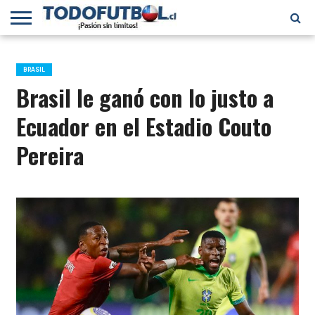
PRIMERA
DIVISIÓN
PRIMERA
SELECCIÓN
CHILENOS
FÚTBOL
B
CHILENA
EN EL
INTERNACIONAL
BRASIL
MUNDO
Brasil le ganó con lo justo a
Ecuador en el Estadio Couto
Pereira