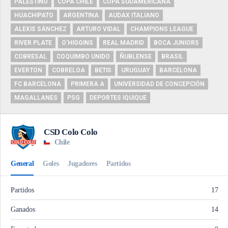
PALESTINO
COPA CHILE
COPA SUDAMERICANA
HUACHIPATO
ARGENTINA
AUDAX ITALIANO
ALEXIS SÁNCHEZ
ARTURO VIDAL
CHAMPIONS LEAGUE
RIVER PLATE
O'HIGGINS
REAL MADRID
BOCA JUNIORS
COBRESAL
COQUIMBO UNIDO
ÑUBLENSE
BRASIL
EVERTON
COBRELOA
BETIS
URUGUAY
BARCELONA
FC BARCELONA
PRIMERA A
UNIVERSIDAD DE CONCEPCIÓN
MAGALLANES
PSG
DEPORTES IQUIQUE