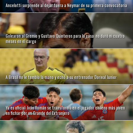
Ancelotti sorprende al dejar fuera a Neymar de su primera convocatoria
Golearon al Gremio y Gustavo Quinteros para la casa: no duró ni cuatro
meses en el cargo
A Brasil no le tembló la mano y echó a su entrenador Dorival Junior
Ya es oficial: Iván Román se transforma en el jugador chileno más joven
en fichar por un Grande del Extranjero