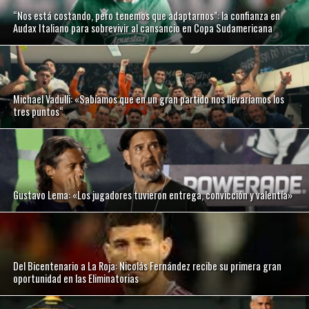
“Nos está costando, pero tenemos que adaptarnos”: la confianza en
Audax Italiano para sobrevivir al cansancio en Copa Sudamericana
Michael Vadulli: «Sabíamos que en un gran partido nos llevaríamos los
tres puntos“
Gustavo Lema: «Los jugadores tuvieron entrega, convicción y valentía»
Del Bicentenario a La Roja: Nicolás Fernández recibe su primera gran
oportunidad en las Eliminatorias