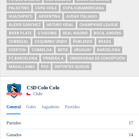
PALESTINO
COPA CHILE
COPA SUDAMERICANA
HUACHIPATO
ARGENTINA
AUDAX ITALIANO
ALEXIS SÁNCHEZ
ARTURO VIDAL
CHAMPIONS LEAGUE
RIVER PLATE
O'HIGGINS
REAL MADRID
BOCA JUNIORS
COBRESAL
COQUIMBO UNIDO
ÑUBLENSE
BRASIL
EVERTON
COBRELOA
BETIS
URUGUAY
BARCELONA
FC BARCELONA
PRIMERA A
UNIVERSIDAD DE CONCEPCIÓN
MAGALLANES
PSG
DEPORTES IQUIQUE