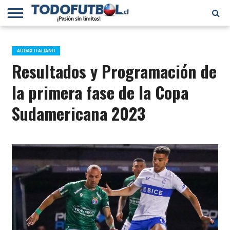
PRIMERA
DIVISIÓN
PRIMERA
SELECCIÓN
CHILENOS
FÚTBOL
B
CHILENA
EN EL
INTERNACIONAL
AUDAX ITALIANO
MUNDO
Resultados y Programación de
la primera fase de la Copa
Sudamericana 2023