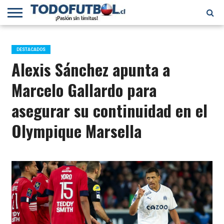
PRIMERA
DIVISIÓN
PRIMERA
SELECCIÓN
CHILENOS
FÚTBOL
B
CHILENA
EN EL
INTERNACIONAL
DESTACADOS
MUNDO
Alexis Sánchez apunta a
Marcelo Gallardo para
asegurar su continuidad en el
Olympique Marsella