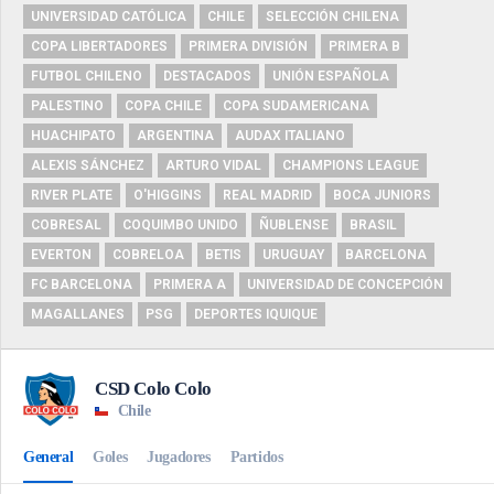
UNIVERSIDAD CATÓLICA
CHILE
SELECCIÓN CHILENA
COPA LIBERTADORES
PRIMERA DIVISIÓN
PRIMERA B
FUTBOL CHILENO
DESTACADOS
UNIÓN ESPAÑOLA
PALESTINO
COPA CHILE
COPA SUDAMERICANA
HUACHIPATO
ARGENTINA
AUDAX ITALIANO
ALEXIS SÁNCHEZ
ARTURO VIDAL
CHAMPIONS LEAGUE
RIVER PLATE
O'HIGGINS
REAL MADRID
BOCA JUNIORS
COBRESAL
COQUIMBO UNIDO
ÑUBLENSE
BRASIL
EVERTON
COBRELOA
BETIS
URUGUAY
BARCELONA
FC BARCELONA
PRIMERA A
UNIVERSIDAD DE CONCEPCIÓN
MAGALLANES
PSG
DEPORTES IQUIQUE