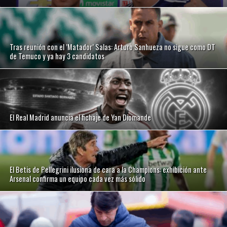
Tras reunión con el ’Matador’ Salas: Arturo Sanhueza no sigue como DT
de Temuco y ya hay 3 candidatos
El Real Madrid anuncia el fichaje de Yan Diomande
El Betis de Pellegrini ilusiona de cara a la Champions: exhibición ante
Arsenal confirma un equipo cada vez más sólido