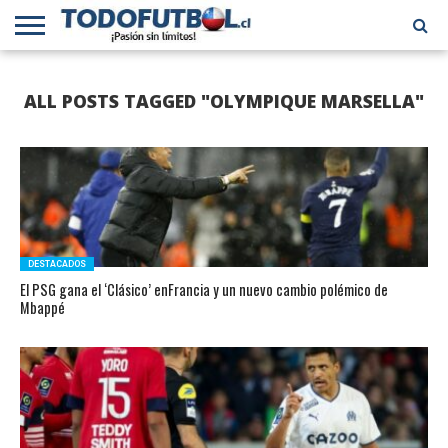
PRIMERA
DIVISIÓN
PRIMERA
SELECCIÓN
CHILENOS
FÚTBOL
ALL POSTS TAGGED "OLYMPIQUE MARSELLA"
B
CHILENA
EN EL
INTERNACIONAL
MUNDO
DESTACADOS
El PSG gana el ‘Clásico’ enFrancia y un nuevo cambio polémico de
Mbappé