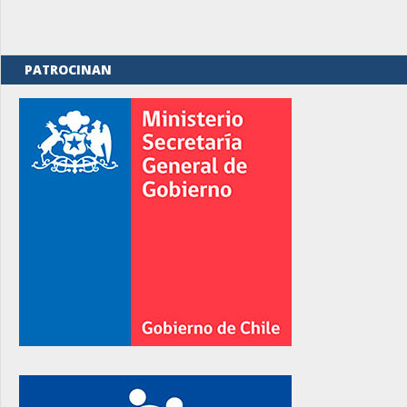
PATROCINAN
rno
rno