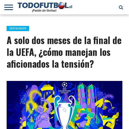
PRIMERA
DIVISIÓN
PRIMERA
SELECCIÓN
CHILENOS
FÚTBOL
B
CHILENA
EN EL
INTERNACIONAL
DESTACADOS
MUNDO
A solo dos meses de la final de
la UEFA, ¿cómo manejan los
aficionados la tensión?