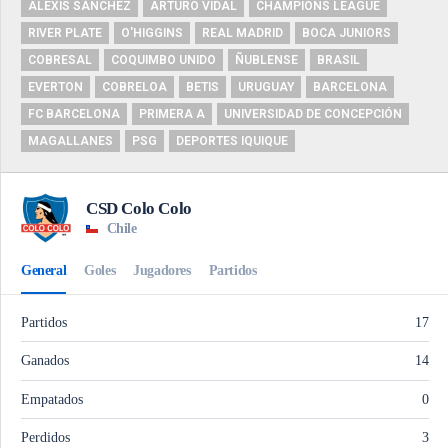
ALEXIS SÁNCHEZ
ARTURO VIDAL
CHAMPIONS LEAGUE
RIVER PLATE
O'HIGGINS
REAL MADRID
BOCA JUNIORS
COBRESAL
COQUIMBO UNIDO
ÑUBLENSE
BRASIL
EVERTON
COBRELOA
BETIS
URUGUAY
BARCELONA
FC BARCELONA
PRIMERA A
UNIVERSIDAD DE CONCEPCIÓN
MAGALLANES
PSG
DEPORTES IQUIQUE