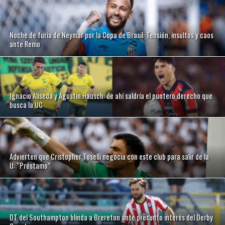
Noche de furia de Neymar por la Copa de Brasil: Tensión, insultos y caos
ante Remo
Ignacio Aliseda y Agustín Hausch: de ahí saldría el puntero derecho que
busca la UC
Advierten que Cristopher Toselli negocia con este club para salir de la
U: “Préstamo”
DT del Southampton blinda a Brereton ante presunto interés del Derby