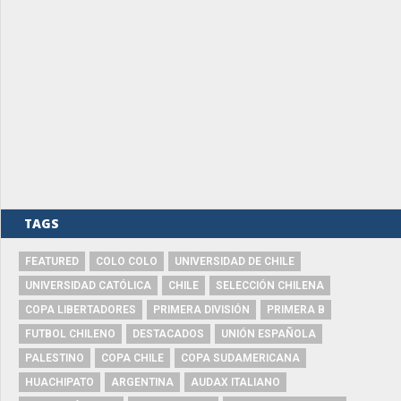
TAGS
FEATURED
COLO COLO
UNIVERSIDAD DE CHILE
UNIVERSIDAD CATÓLICA
CHILE
SELECCIÓN CHILENA
COPA LIBERTADORES
PRIMERA DIVISIÓN
PRIMERA B
FUTBOL CHILENO
DESTACADOS
UNIÓN ESPAÑOLA
PALESTINO
COPA CHILE
COPA SUDAMERICANA
HUACHIPATO
ARGENTINA
AUDAX ITALIANO