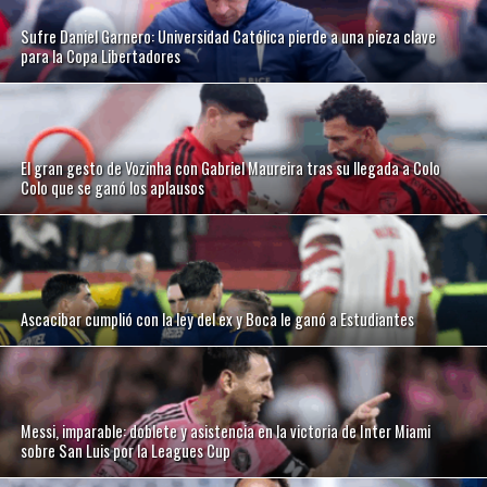
Sufre Daniel Garnero: Universidad Católica pierde a una pieza clave
para la Copa Libertadores
El gran gesto de Vozinha con Gabriel Maureira tras su llegada a Colo
Colo que se ganó los aplausos
Ascacibar cumplió con la ley del ex y Boca le ganó a Estudiantes
Messi, imparable: doblete y asistencia en la victoria de Inter Miami
sobre San Luis por la Leagues Cup