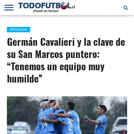
PRIMERA
DIVISIÓN
PRIMERA
SELECCIÓN
CHILENOS
FÚTBOL
B
CHILENA
EN EL
INTERNACIONAL
DESTACADOS
MUNDO
Germán Cavalieri y la clave de
su San Marcos puntero:
“Tenemos un equipo muy
humilde”