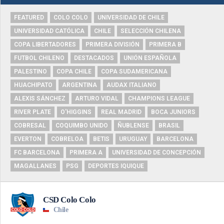
FEATURED
COLO COLO
UNIVERSIDAD DE CHILE
UNIVERSIDAD CATÓLICA
CHILE
SELECCIÓN CHILENA
COPA LIBERTADORES
PRIMERA DIVISIÓN
PRIMERA B
FUTBOL CHILENO
DESTACADOS
UNIÓN ESPAÑOLA
PALESTINO
COPA CHILE
COPA SUDAMERICANA
HUACHIPATO
ARGENTINA
AUDAX ITALIANO
ALEXIS SÁNCHEZ
ARTURO VIDAL
CHAMPIONS LEAGUE
RIVER PLATE
O'HIGGINS
REAL MADRID
BOCA JUNIORS
COBRESAL
COQUIMBO UNIDO
ÑUBLENSE
BRASIL
EVERTON
COBRELOA
BETIS
URUGUAY
BARCELONA
FC BARCELONA
PRIMERA A
UNIVERSIDAD DE CONCEPCIÓN
MAGALLANES
PSG
DEPORTES IQUIQUE