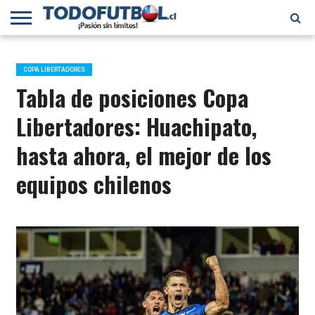
PRIMERA
DIVISIÓN
PRIMERA
SELECCIÓN
CHILENOS
FÚTBOL
B
CHILENA
EN EL
INTERNACIONAL
COPA LIBERTADORES
MUNDO
Tabla de posiciones Copa
Libertadores: Huachipato,
hasta ahora, el mejor de los
equipos chilenos