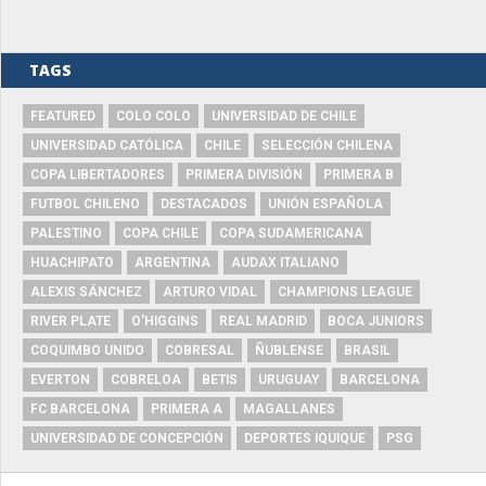
TAGS
FEATURED
COLO COLO
UNIVERSIDAD DE CHILE
UNIVERSIDAD CATÓLICA
CHILE
SELECCIÓN CHILENA
COPA LIBERTADORES
PRIMERA DIVISIÓN
PRIMERA B
FUTBOL CHILENO
DESTACADOS
UNIÓN ESPAÑOLA
PALESTINO
COPA CHILE
COPA SUDAMERICANA
HUACHIPATO
ARGENTINA
AUDAX ITALIANO
ALEXIS SÁNCHEZ
ARTURO VIDAL
CHAMPIONS LEAGUE
RIVER PLATE
O'HIGGINS
REAL MADRID
BOCA JUNIORS
COQUIMBO UNIDO
COBRESAL
ÑUBLENSE
BRASIL
EVERTON
COBRELOA
BETIS
URUGUAY
BARCELONA
FC BARCELONA
PRIMERA A
MAGALLANES
UNIVERSIDAD DE CONCEPCIÓN
DEPORTES IQUIQUE
PSG