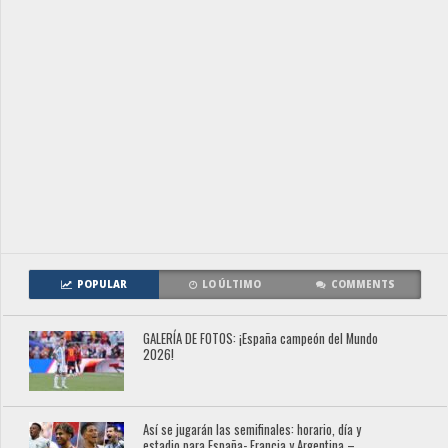
POPULAR
LO ÚLTIMO
COMMENTS
GALERÍA DE FOTOS: ¡España campeón del Mundo
2026!
Así se jugarán las semifinales: horario, día y
estadio para España- Francia y Argentina –