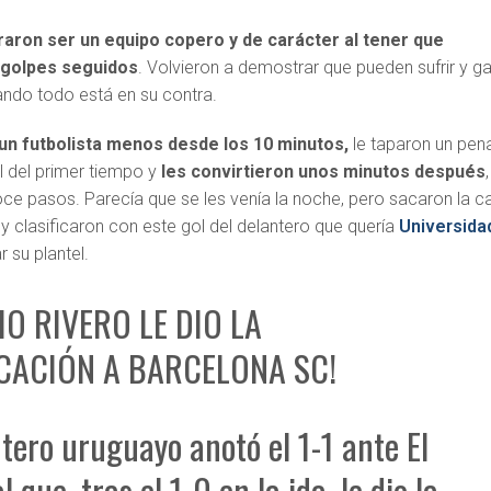
aron ser un equipo copero y de carácter al tener que
 golpes seguidos
. Volvieron a demostrar que pueden sufrir y g
ando todo está en su contra.
un futbolista menos desde los 10 minutos,
le taparon un pena
al del primer tiempo y
les convirtieron unos minutos después
,
ce pasos. Parecía que se les venía la noche, pero sacaron la c
o y clasificaron con este gol del delantero que quería
Universida
 su plantel.
IO RIVERO LE DIO LA
CACIÓN A BARCELONA SC!
ntero uruguayo anotó el 1-1 ante El
 que, tras el 1-0 en la ida, le dio la