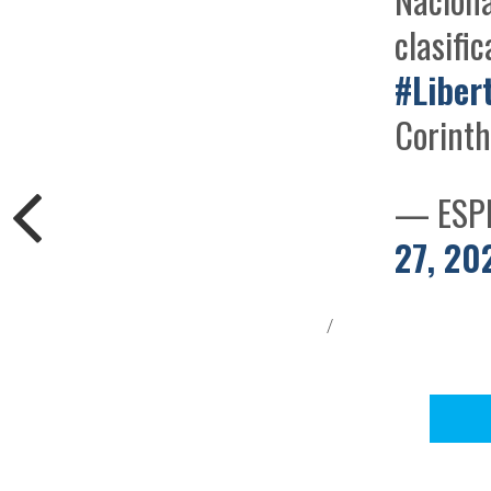
clasifi
#Liber
Corinth
— ESPN
27, 20
/