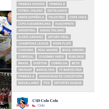
PRIMERA DIVISIÓN
PRIMERA B
FUTBOL CHILENO
DESTACADOS
UNIÓN ESPAÑOLA
PALESTINO
COPA CHILE
COPA SUDAMERICANA
HUACHIPATO
ARGENTINA
AUDAX ITALIANO
ALEXIS SÁNCHEZ
ARTURO VIDAL
CHAMPIONS LEAGUE
RIVER PLATE
O'HIGGINS
REAL MADRID
BOCA JUNIORS
COBRESAL
COQUIMBO UNIDO
ÑUBLENSE
BRASIL
EVERTON
COBRELOA
BETIS
URUGUAY
BARCELONA
FC BARCELONA
PRIMERA A
UNIVERSIDAD DE CONCEPCIÓN
MAGALLANES
PSG
DEPORTES IQUIQUE
ta,
lica