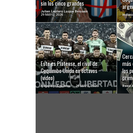
sin los cinco grandes
arge
Julian Lautaro Luque Besoaín
29 MAYO, 2026
Indias
LEER MÁS
Cerca
Este es Platense, el rival de
más 
Coquimbo Unido en octavos
los p
(video)
prim
Alejandro Aguilera
29 MAYO, 2026
René A