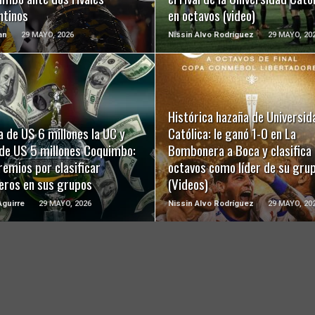
ntinos
en octavos (video)
an
29 MAYO, 2026
Nissin Alvo Rodríguez
29 MAYO, 20
Histórica hazaña de Universid
LEER MÁS
LEER MÁS
 de US 6 millones la UC y
Católica: le ganó 1-0 en La
de US 5 millones Coquimbo:
Bombonera a Boca y clasifica 
remios por clasificar
octavos como líder de su gru
eros en sus grupos
(Videos)
guirre
29 MAYO, 2026
Nissin Alvo Rodríguez
29 MAYO, 20