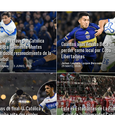
LEER MÁS
LEER MÁS
golazo clave por Católica
Cuántos años llevaba Boca sin
 Boca: Clemente Montes
perder como local por Copa
e doble reconocimiento de la
Libertadores
ebol
Julian Lautaro Luque Besoaín
l Ayala
3 JUNIO, 2026
29 MAYO, 2026
LEER MÁS
LEER MÁS
os de final: U. Católica y
Este es Estudiantes de La Pla
imbo ante dos rivales
el rival de la Universidad Cató