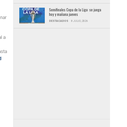
Semifinales Copa de la Liga: se juega
hoy y mañana jueves
anar
DESTACADOS
8 JULIO, 2026
l a
asta
d