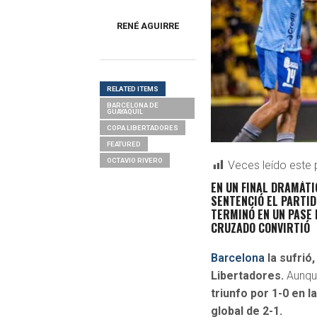
RENÉ AGUIRRE
RELATED ITEMS
BARCELONA DE
GUAYAQUIL
COPA LIBERTADORES
FEATURED
OCTAVIO RIVERO
Veces leído este 
EN UN FINAL DRAMÁTI
SENTENCIÓ EL PARTID
TERMINÓ EN UN PASE 
CRUZADO CONVIRTIÓ
Barcelona
la sufrió,
Libertadores.
Aunqu
triunfo por 1-0 en 
global de 2-1.