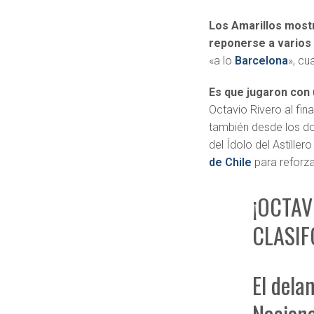
Los Amarillos mostr
reponerse a varios
«a lo
Barcelona
», cu
Es que jugaron con 
Octavio Rivero al fin
también desde los do
del Ídolo del Astiller
de Chile
para reforzar
¡OCTAV
CLASIF
El dela
Nacional