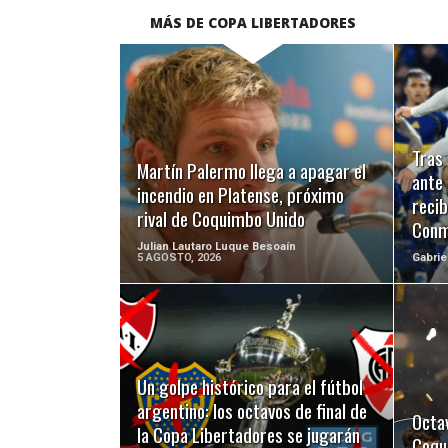
MÁS DE COPA LIBERTADORES
LEER MÁS
Tras 
Martín Palermo llega a apagar el
ante
incendio en Platense, próximo
recib
rival de Coquimbo Unido
Conm
Julian Lautaro Luque Besoaín
5 AGOSTO, 2026
Gabrie
LEER MÁS
Un golpe histórico para el fútbol
argentino: los octavos de final de
Octav
la Copa Libertadores se jugarán
Coqu