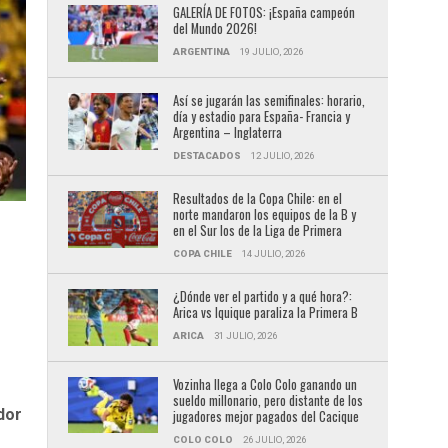
GALERÍA DE FOTOS: ¡España campeón
del Mundo 2026!
ARGENTINA
19 JULIO, 2026
Así se jugarán las semifinales: horario,
día y estadio para España- Francia y
Argentina – Inglaterra
DESTACADOS
12 JULIO, 2026
Resultados de la Copa Chile: en el
norte mandaron los equipos de la B y
en el Sur los de la Liga de Primera
COPA CHILE
14 JULIO, 2026
¿Dónde ver el partido y a qué hora?:
Arica vs Iquique paraliza la Primera B
ARICA
31 JULIO, 2026
Vozinha llega a Colo Colo ganando un
sueldo millonario, pero distante de los
dor
jugadores mejor pagados del Cacique
COLO COLO
26 JULIO, 2026