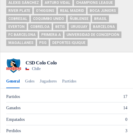
ALEXIS SÁNCHEZ
ARTURO VIDAL
CHAMPIONS LEAGUE
RIVER PLATE
O'HIGGINS
REAL MADRID
BOCA JUNIORS
COBRESAL
COQUIMBO UNIDO
ÑUBLENSE
BRASIL
EVERTON
COBRELOA
BETIS
URUGUAY
BARCELONA
FC BARCELONA
PRIMERA A
UNIVERSIDAD DE CONCEPCIÓN
MAGALLANES
PSG
DEPORTES IQUIQUE