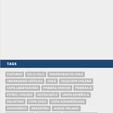
TAGS
FEATURED
COLO COLO
UNIVERSIDAD DE CHILE
UNIVERSIDAD CATÓLICA
CHILE
SELECCIÓN CHILENA
COPA LIBERTADORES
PRIMERA DIVISIÓN
PRIMERA B
FUTBOL CHILENO
DESTACADOS
UNIÓN ESPAÑOLA
PALESTINO
COPA CHILE
COPA SUDAMERICANA
HUACHIPATO
ARGENTINA
AUDAX ITALIANO