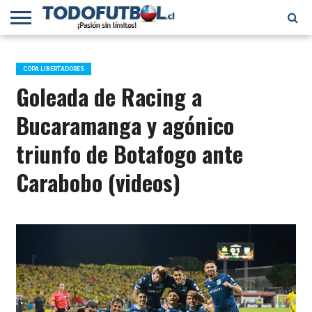
PRIMERA
DIVISIÓN
PRIMERA
SELECCIÓN
CHILENOS
FÚTBOL
B
CHILENA
EN EL
INTERNACIONAL
COPA LIBERTADORES
MUNDO
Goleada de Racing a
Bucaramanga y agónico
triunfo de Botafogo ante
Carabobo (videos)