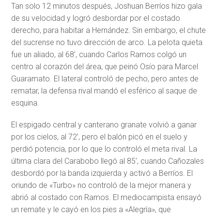
Tan solo 12 minutos después, Joshuan Berríos hizo gala
de su velocidad y logró desbordar por el costado
derecho, para habitar a Hernández. Sin embargo, el chute
del sucrense no tuvo dirección de arco. La pelota quieta
fue un aliado, al 68’, cuando Carlos Ramos colgó un
centro al corazón del área, que peinó Osío para Marcel
Guaramato. El lateral controló de pecho, pero antes de
rematar, la defensa rival mandó el esférico al saque de
esquina.
El espigado central y canterano granate volvió a ganar
por los cielos, al 72’, pero el balón picó en el suelo y
perdió potencia, por lo que lo controló el meta rival. La
última clara del Carabobo llegó al 85’, cuando Cañozales
desbordó por la banda izquierda y activó a Berríos. El
oriundo de «Turbo» no controló de la mejor manera y
abrió al costado con Ramos. El mediocampista ensayó
un remate y le cayó en los pies a «Alegría», que