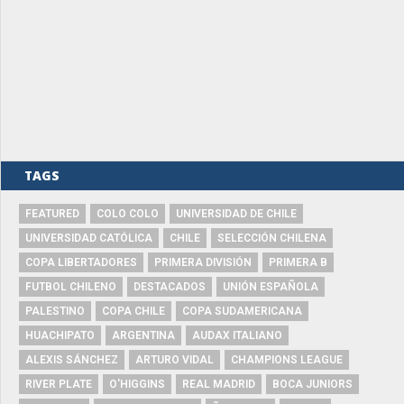
TAGS
FEATURED
COLO COLO
UNIVERSIDAD DE CHILE
UNIVERSIDAD CATÓLICA
CHILE
SELECCIÓN CHILENA
COPA LIBERTADORES
PRIMERA DIVISIÓN
PRIMERA B
FUTBOL CHILENO
DESTACADOS
UNIÓN ESPAÑOLA
PALESTINO
COPA CHILE
COPA SUDAMERICANA
HUACHIPATO
ARGENTINA
AUDAX ITALIANO
ALEXIS SÁNCHEZ
ARTURO VIDAL
CHAMPIONS LEAGUE
RIVER PLATE
O'HIGGINS
REAL MADRID
BOCA JUNIORS