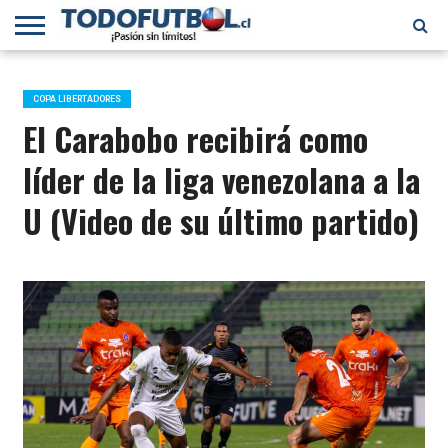
PRIMERA
DIVISIÓN
PRIMERA
SELECCIÓN
CHILENOS
FÚTBOL
B
CHILENA
EN EL
INTERNACIONAL
COPA LIBERTADORES
MUNDO
El Carabobo recibirá como
líder de la liga venezolana a la
U (Video de su último partido)