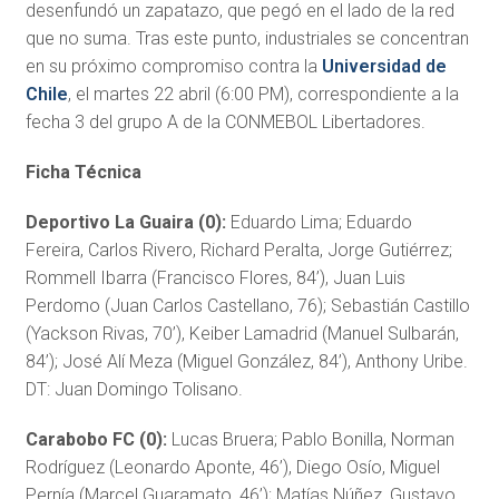
desenfundó un zapatazo, que pegó en el lado de la red
que no suma. Tras este punto, industriales se concentran
en su próximo compromiso contra la
Universidad de
Chile
, el martes 22 abril (6:00 PM), correspondiente a la
fecha 3 del grupo A de la CONMEBOL Libertadores.
Ficha Técnica
Deportivo La Guaira (0):
Eduardo Lima; Eduardo
Fereira, Carlos Rivero, Richard Peralta, Jorge Gutiérrez;
Rommell Ibarra (Francisco Flores, 84’), Juan Luis
Perdomo (Juan Carlos Castellano, 76); Sebastián Castillo
(Yackson Rivas, 70’), Keiber Lamadrid (Manuel Sulbarán,
84’); José Alí Meza (Miguel González, 84’), Anthony Uribe.
DT: Juan Domingo Tolisano.
Carabobo FC (0):
Lucas Bruera; Pablo Bonilla, Norman
Rodríguez (Leonardo Aponte, 46’), Diego Osío, Miguel
Pernía (Marcel Guaramato, 46’); Matías Núñez, Gustavo