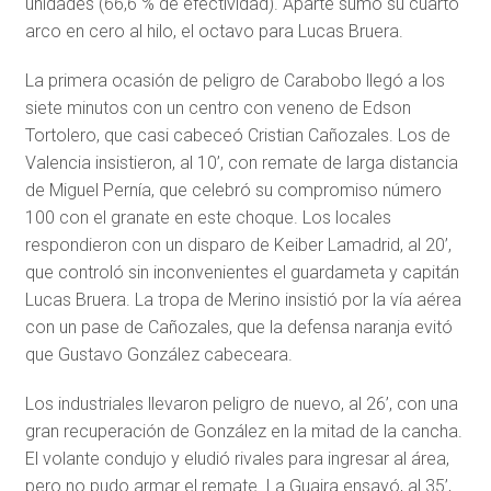
unidades (66,6 % de efectividad). Aparte sumó su cuarto
arco en cero al hilo, el octavo para Lucas Bruera.
La primera ocasión de peligro de Carabobo llegó a los
siete minutos con un centro con veneno de Edson
Tortolero, que casi cabeceó Cristian Cañozales. Los de
Valencia insistieron, al 10’, con remate de larga distancia
de Miguel Pernía, que celebró su compromiso número
100 con el granate en este choque. Los locales
respondieron con un disparo de Keiber Lamadrid, al 20’,
que controló sin inconvenientes el guardameta y capitán
Lucas Bruera. La tropa de Merino insistió por la vía aérea
con un pase de Cañozales, que la defensa naranja evitó
que Gustavo González cabeceara.
Los industriales llevaron peligro de nuevo, al 26’, con una
gran recuperación de González en la mitad de la cancha.
El volante condujo y eludió rivales para ingresar al área,
pero no pudo armar el remate. La Guaira ensayó, al 35’,