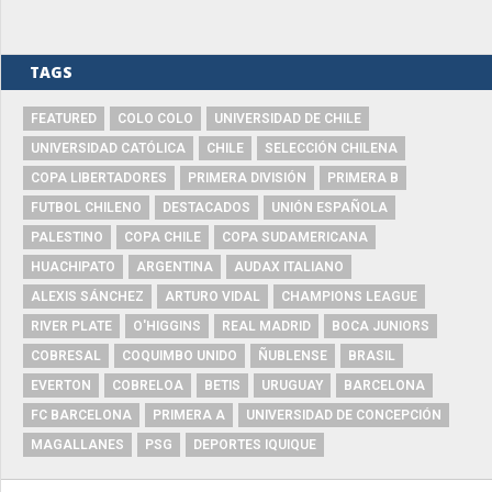
TAGS
FEATURED
COLO COLO
UNIVERSIDAD DE CHILE
UNIVERSIDAD CATÓLICA
CHILE
SELECCIÓN CHILENA
COPA LIBERTADORES
PRIMERA DIVISIÓN
PRIMERA B
FUTBOL CHILENO
DESTACADOS
UNIÓN ESPAÑOLA
PALESTINO
COPA CHILE
COPA SUDAMERICANA
HUACHIPATO
ARGENTINA
AUDAX ITALIANO
ALEXIS SÁNCHEZ
ARTURO VIDAL
CHAMPIONS LEAGUE
RIVER PLATE
O'HIGGINS
REAL MADRID
BOCA JUNIORS
COBRESAL
COQUIMBO UNIDO
ÑUBLENSE
BRASIL
EVERTON
COBRELOA
BETIS
URUGUAY
BARCELONA
FC BARCELONA
PRIMERA A
UNIVERSIDAD DE CONCEPCIÓN
MAGALLANES
PSG
DEPORTES IQUIQUE