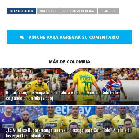
RELATED ITEMS
COLO COLO
DEPORTIVO PEREIRA
FEATURED
PINCHE PARA AGREGAR SU COMENTARIO
MÁS DE COLOMBIA
Bucaramanga le empató a Fortaleza en Brasil y dejó a Colo Colo
colgando de un hilo (video)
¿Es Atlético Bucaramanga un rival de risego para Colo Colo? Análisis de
los expertos colombianos