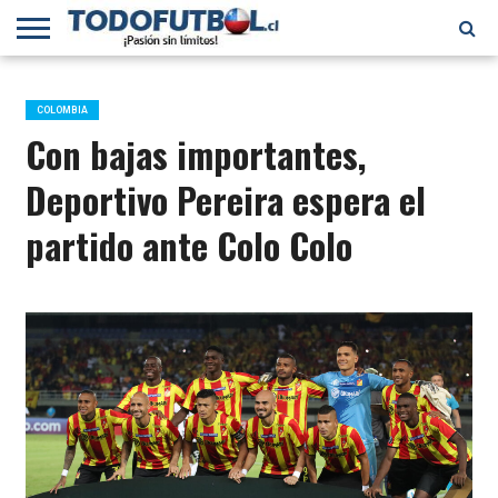
PRIMERA
DIVISIÓN
PRIMERA
SELECCIÓN
CHILENOS
FÚTBOL
B
CHILENA
EN EL
INTERNACIONAL
COLOMBIA
MUNDO
Con bajas importantes,
Deportivo Pereira espera el
partido ante Colo Colo