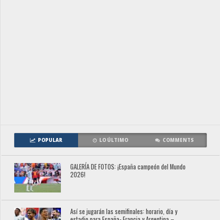
POPULAR
LO ÚLTIMO
COMMENTS
GALERÍA DE FOTOS: ¡España campeón del Mundo
2026!
Así se jugarán las semifinales: horario, día y
estadio para España- Francia y Argentina –