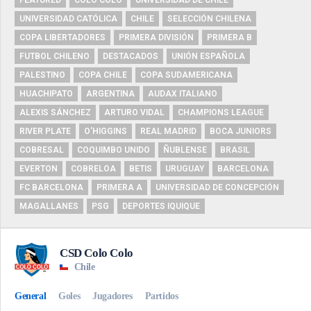
UNIVERSIDAD CATÓLICA
CHILE
SELECCIÓN CHILENA
COPA LIBERTADORES
PRIMERA DIVISIÓN
PRIMERA B
FUTBOL CHILENO
DESTACADOS
UNIÓN ESPAÑOLA
PALESTINO
COPA CHILE
COPA SUDAMERICANA
HUACHIPATO
ARGENTINA
AUDAX ITALIANO
ALEXIS SÁNCHEZ
ARTURO VIDAL
CHAMPIONS LEAGUE
RIVER PLATE
O'HIGGINS
REAL MADRID
BOCA JUNIORS
COBRESAL
COQUIMBO UNIDO
ÑUBLENSE
BRASIL
EVERTON
COBRELOA
BETIS
URUGUAY
BARCELONA
FC BARCELONA
PRIMERA A
UNIVERSIDAD DE CONCEPCIÓN
MAGALLANES
PSG
DEPORTES IQUIQUE