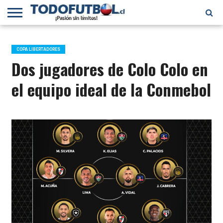
PRIMERA
DIVISIÓN
PRIMERA
SELECCIÓN
CHILENOS
FÚTBOL
B
CHILENA
EN EL
INTERNACIONAL
COPA LIBERTADORES
MUNDO
Dos jugadores de Colo Colo en
el equipo ideal de la Conmebol