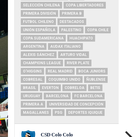
SELECCIÓN CHILENA
COPA LIBERTADORES
PRIMERA DIVISIÓN
PRIMERA B
FUTBOL CHILENO
DESTACADOS
UNIÓN ESPAÑOLA
PALESTINO
COPA CHILE
COPA SUDAMERICANA
HUACHIPATO
ARGENTINA
AUDAX ITALIANO
ALEXIS SÁNCHEZ
ARTURO VIDAL
CHAMPIONS LEAGUE
RIVER PLATE
O'HIGGINS
REAL MADRID
BOCA JUNIORS
COBRESAL
COQUIMBO UNIDO
ÑUBLENSE
BRASIL
EVERTON
COBRELOA
BETIS
URUGUAY
BARCELONA
FC BARCELONA
PRIMERA A
UNIVERSIDAD DE CONCEPCIÓN
MAGALLANES
PSG
DEPORTES IQUIQUE