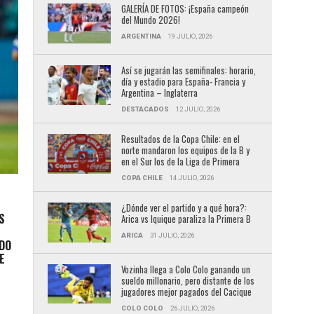
GALERÍA DE FOTOS: ¡España campeón
del Mundo 2026!
ARGENTINA
19 JULIO, 2026
Así se jugarán las semifinales: horario,
día y estadio para España- Francia y
Argentina – Inglaterra
DESTACADOS
12 JULIO, 2026
Resultados de la Copa Chile: en el
norte mandaron los equipos de la B y
en el Sur los de la Liga de Primera
COPA CHILE
14 JULIO, 2026
¿Dónde ver el partido y a qué hora?:
S
Arica vs Iquique paraliza la Primera B
ARICA
31 JULIO, 2026
NDO
E
Vozinha llega a Colo Colo ganando un
sueldo millonario, pero distante de los
jugadores mejor pagados del Cacique
COLO COLO
26 JULIO, 2026