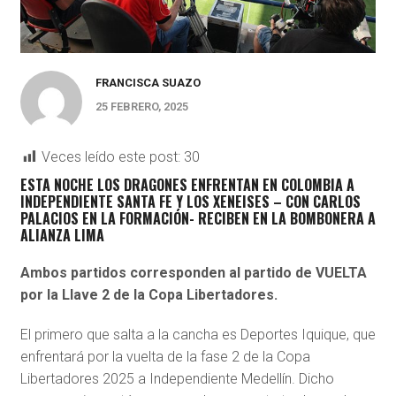
FRANCISCA SUAZO
25 FEBRERO, 2025
Veces leído este post:
30
ESTA NOCHE LOS DRAGONES ENFRENTAN EN COLOMBIA A
INDEPENDIENTE SANTA FE Y LOS XENEISES – CON CARLOS
PALACIOS EN LA FORMACIÓN- RECIBEN EN LA BOMBONERA A
ALIANZA LIMA
Ambos partidos corresponden al partido de VUELTA
por la Llave 2 de la Copa Libertadores.
El primero que salta a la cancha es Deportes Iquique, que
enfrentará por la vuelta de la fase 2 de la Copa
Libertadores 2025 a Independiente Medellín. Dicho