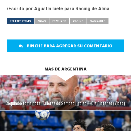
/Escrito por Agustín Iuele para Racing de Alma
RELATED ITEMS
ARIAS
FEATURED
RACING
SAO PAULO
PINCHE PARA AGREGAR SU COMENTARIO
MÁS DE ARGENTINA
Coquimbo toma nota: Talleres de Sampaoli goleó 4-0 a Platense (Video)