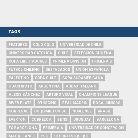
TAGS
FEATURED
COLO COLO
UNIVERSIDAD DE CHILE
UNIVERSIDAD CATÓLICA
CHILE
SELECCIÓN CHILENA
COPA LIBERTADORES
PRIMERA DIVISIÓN
PRIMERA B
FUTBOL CHILENO
DESTACADOS
UNIÓN ESPAÑOLA
PALESTINO
COPA CHILE
COPA SUDAMERICANA
HUACHIPATO
ARGENTINA
AUDAX ITALIANO
ALEXIS SÁNCHEZ
ARTURO VIDAL
CHAMPIONS LEAGUE
RIVER PLATE
O'HIGGINS
REAL MADRID
BOCA JUNIORS
COBRESAL
COQUIMBO UNIDO
ÑUBLENSE
BRASIL
EVERTON
COBRELOA
BETIS
URUGUAY
BARCELONA
FC BARCELONA
PRIMERA A
UNIVERSIDAD DE CONCEPCIÓN
MAGALLANES
PSG
DEPORTES IQUIQUE