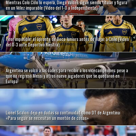
Mientras Colo Colo lo espera, Diego Valdés sigue siendo titular y figura
en un Vélez imparable (Video del 1-0 a Independiente)
Peor imposible: el apronte de Boca Juniors antes de viajar a Chile (Video
del 0-3 ante Deportivo Riestra)
Argentina se volcó a las calles para recibir a los vicecampeones: pese a
que no regresó Messi y otros nueve jugadores que se quedaron en
Europa
Lionel Scaloni dejo en dudas su continuidad como DT de Argentina:
«Para seguir se necesitan un montón de cosas»