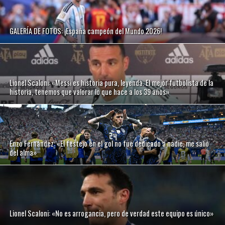
GALERÍA DE FOTOS: ¡España campeón del Mundo 2026!
Lionel Scaloni: «Messi es historia pura, leyenda. El mejor futbolista de la
historia, tenemos que valorar lo que hace a los 39 años»
Enzo Fernández: «El festejo en el gol no fue dedicado a nadie, me salió
del alma»
Lionel Scaloni: «No es arrogancia, pero de verdad este equipo es único»