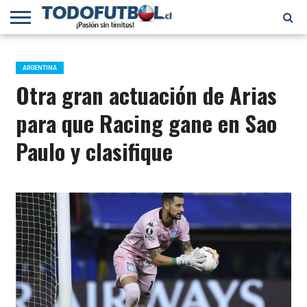
PRIMERA
DIVISIÓN
PRIMERA
SELECCIÓN
CHILENOS
FÚTBOL
B
CHILENA
EN EL
INTERNACIONAL
ARGENTINA
MUNDO
Otra gran actuación de Arias
para que Racing gane en Sao
Paulo y clasifique