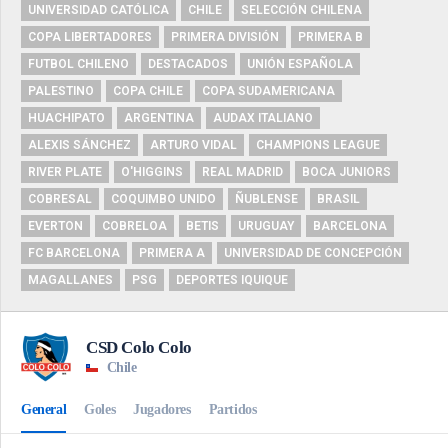
UNIVERSIDAD CATÓLICA
CHILE
SELECCIÓN CHILENA
COPA LIBERTADORES
PRIMERA DIVISIÓN
PRIMERA B
FUTBOL CHILENO
DESTACADOS
UNIÓN ESPAÑOLA
PALESTINO
COPA CHILE
COPA SUDAMERICANA
HUACHIPATO
ARGENTINA
AUDAX ITALIANO
ALEXIS SÁNCHEZ
ARTURO VIDAL
CHAMPIONS LEAGUE
RIVER PLATE
O'HIGGINS
REAL MADRID
BOCA JUNIORS
COBRESAL
COQUIMBO UNIDO
ÑUBLENSE
BRASIL
EVERTON
COBRELOA
BETIS
URUGUAY
BARCELONA
FC BARCELONA
PRIMERA A
UNIVERSIDAD DE CONCEPCIÓN
MAGALLANES
PSG
DEPORTES IQUIQUE