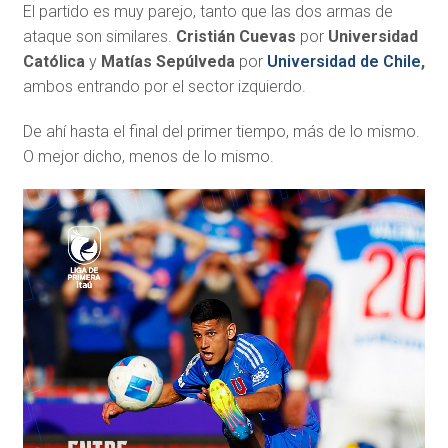
El partido es muy parejo, tanto que las dos armas de
ataque son similares.
Cristián Cuevas
por
Universidad
Católica
y
Matías Sepúlveda
por
Universidad de Chile
,
ambos entrando por el sector izquierdo.
De ahí hasta el final del primer tiempo, más de lo mismo.
O mejor dicho, menos de lo mismo.