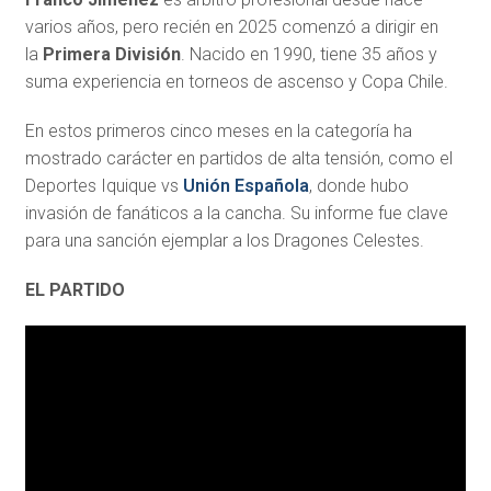
varios años, pero recién en 2025 comenzó a dirigir en
la
Primera División
. Nacido en 1990, tiene 35 años y
suma experiencia en torneos de ascenso y Copa Chile.
En estos primeros cinco meses en la categoría ha
mostrado carácter en partidos de alta tensión, como el
Deportes Iquique vs
Unión Española
, donde hubo
invasión de fanáticos a la cancha. Su informe fue clave
para una sanción ejemplar a los Dragones Celestes.
EL PARTIDO