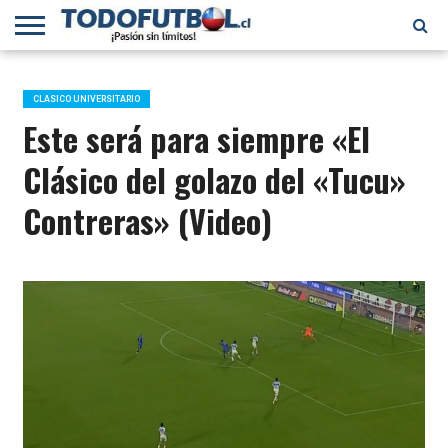
PRIMERA
DIVISIÓN
PRIMERA
SELECCIÓN
CHILENOS
FÚTBOL
B
CHILENA
EN EL
INTERNACIONAL
CLASICO UNIVERSITARIO
MUNDO
Este será para siempre «El
Clásico del golazo del «Tucu»
Contreras» (Video)