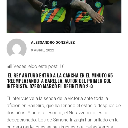
ALESSANDRO GONZÁLEZ
9 ABRIL, 2022
Veces leído este post:
10
EL REY ARTURO ENTRÓ A LA CANCHA EN EL MINUTO 65
´REEMPLAZANDO A BARELLA, AUTOR DEL PRIMER GOL
INTERISTA. DZEKO MARCÓ EL DEFINITIVO 2-0
El Inter vuelve a la senda de la victoria ante toda la
afición en San Siro, que ha llenado el estadio después de
dos años. Y ante tal escena, el Nerazzurri no les ha
decepcionado. Los de Simone Inzaghi han brillado en la
primera parte, pues se han impuesto al Hellas Verona