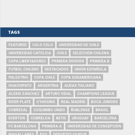
TAGS
FEATURED
COLO COLO
UNIVERSIDAD DE CHILE
UNIVERSIDAD CATÓLICA
CHILE
SELECCIÓN CHILENA
COPA LIBERTADORES
PRIMERA DIVISIÓN
PRIMERA B
FUTBOL CHILENO
DESTACADOS
UNIÓN ESPAÑOLA
PALESTINO
COPA CHILE
COPA SUDAMERICANA
HUACHIPATO
ARGENTINA
AUDAX ITALIANO
ALEXIS SÁNCHEZ
ARTURO VIDAL
CHAMPIONS LEAGUE
RIVER PLATE
O'HIGGINS
REAL MADRID
BOCA JUNIORS
COBRESAL
COQUIMBO UNIDO
ÑUBLENSE
BRASIL
EVERTON
COBRELOA
BETIS
URUGUAY
BARCELONA
FC BARCELONA
PRIMERA A
UNIVERSIDAD DE CONCEPCIÓN
MAGALLANES
PSG
DEPORTES IQUIQUE