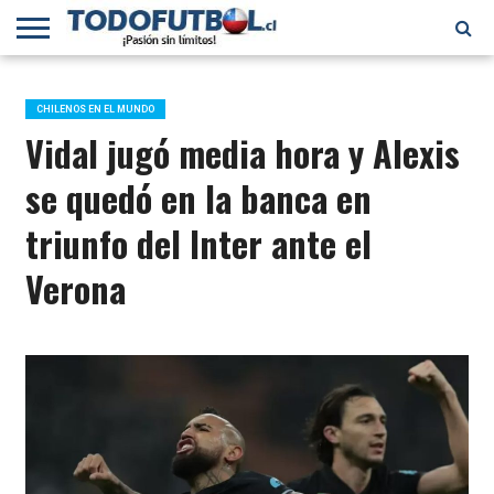
PRIMERA
DIVISIÓN
PRIMERA
SELECCIÓN
CHILENOS
FÚTBOL
B
CHILENA
EN EL
INTERNACIONAL
CHILENOS EN EL MUNDO
MUNDO
Vidal jugó media hora y Alexis
se quedó en la banca en
triunfo del Inter ante el
Verona