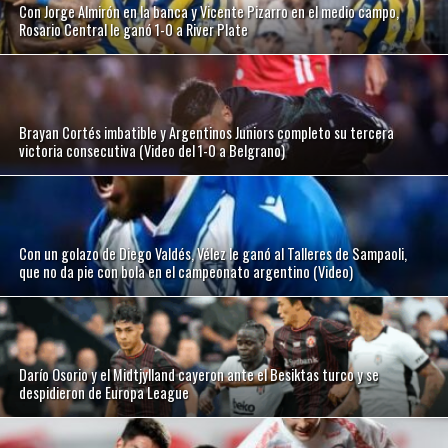
Con Jorge Almirón en la banca y Vicente Pizarro en el medio campo,
Rosario Central le ganó 1-0 a River Plate
Brayan Cortés imbatible y Argentinos Juniors completo su tercera
victoria consecutiva (Video del 1-0 a Belgrano)
Con un golazo de Diego Valdés, Vélez le ganó al Talleres de Sampaoli,
que no da pie con bola en el campeonato argentino (Video)
Darío Osorio y el Midtjylland cayeron ante el Besiktas turco y se
despidieron de Europa League