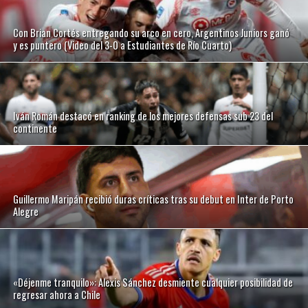
Con Brian Cortés entregando su arco en cero, Argentinos Juniors ganó
y es puntero (Video del 3-0 a Estudiantes de Río Cuarto)
Iván Román destacó en ranking de los mejores defensas sub 23 del
continente
Guillermo Maripán recibió duras críticas tras su debut en Inter de Porto
Alegre
«Déjenme tranquilo»: Alexis Sánchez desmiente cualquier posibilidad de
regresar ahora a Chile