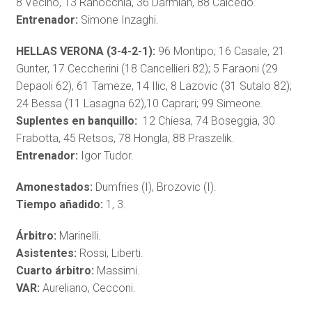
8 Vecino, 13 Ranocchia, 36 Darmian, 88 Caicedo.
Entrenador:
Simone Inzaghi.
HELLAS VERONA (3-4-2-1):
96 Montipo; 16 Casale, 21
Gunter, 17 Ceccherini (18 Cancellieri 82); 5 Faraoni (29
Depaoli 62), 61 Tameze, 14 Ilic, 8 Lazovic (31 Sutalo 82);
24 Bessa (11 Lasagna 62),10 Caprari; 99 Simeone.
Suplentes en banquillo:
12 Chiesa, 74 Boseggia, 30
Frabotta, 45 Retsos, 78 Hongla, 88 Praszelik.
Entrenador:
Igor Tudor.
Amonestados:
Dumfries (I), Brozovic (I).
Tiempo añadido:
1, 3.
Árbitro:
Marinelli.
Asistentes:
Rossi, Liberti.
Cuarto árbitro:
Massimi.
VAR:
Aureliano, Cecconi.