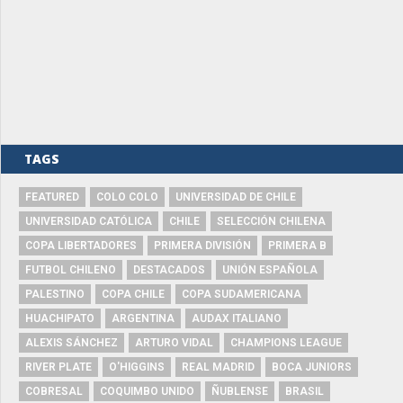
TAGS
FEATURED
COLO COLO
UNIVERSIDAD DE CHILE
UNIVERSIDAD CATÓLICA
CHILE
SELECCIÓN CHILENA
COPA LIBERTADORES
PRIMERA DIVISIÓN
PRIMERA B
FUTBOL CHILENO
DESTACADOS
UNIÓN ESPAÑOLA
PALESTINO
COPA CHILE
COPA SUDAMERICANA
HUACHIPATO
ARGENTINA
AUDAX ITALIANO
ALEXIS SÁNCHEZ
ARTURO VIDAL
CHAMPIONS LEAGUE
RIVER PLATE
O'HIGGINS
REAL MADRID
BOCA JUNIORS
COBRESAL
COQUIMBO UNIDO
ÑUBLENSE
BRASIL