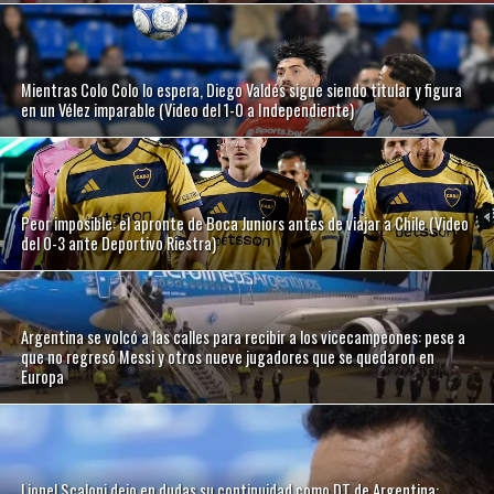
Mientras Colo Colo lo espera, Diego Valdés sigue siendo titular y figura
en un Vélez imparable (Video del 1-0 a Independiente)
Peor imposible: el apronte de Boca Juniors antes de viajar a Chile (Video
del 0-3 ante Deportivo Riestra)
Argentina se volcó a las calles para recibir a los vicecampeones: pese a
que no regresó Messi y otros nueve jugadores que se quedaron en
Europa
Lionel Scaloni dejo en dudas su continuidad como DT de Argentina: