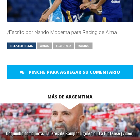
/Escrito por Nando Moderna para Racing de Alma
RELATED ITEMS
ARIAS
FEATURED
RACING
PINCHE PARA AGREGAR SU COMENTARIO
MÁS DE ARGENTINA
Coquimbo toma nota: Talleres de Sampaoli goleó 4-0 a Platense (Video)