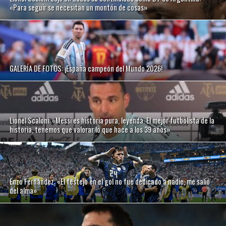
«Para seguir se necesitan un montón de cosas»
GALERÍA DE FOTOS: ¡España campeón del Mundo 2026!
Lionel Scaloni: «Messi es historia pura, leyenda. El mejor futbolista de la
historia, tenemos que valorar lo que hace a los 39 años»
Enzo Fernández: «El festejo en el gol no fue dedicado a nadie, me salió
del alma»