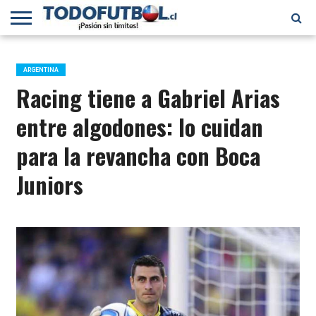
PRIMERA
DIVISIÓN
PRIMERA
SELECCIÓN
CHILENOS
FÚTBOL
B
CHILENA
EN EL
INTERNACIONAL
ARGENTINA
MUNDO
Racing tiene a Gabriel Arias
entre algodones: lo cuidan
para la revancha con Boca
Juniors