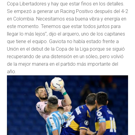
Copa Libertadores y hay que estar finos en los detalles.
Se empezó a generar un Racing Positivo después del 4-2
en Colombia. Necesitamos esa buena vibra y energía en
este momento. Tenemos que estar todos juntos para
llegar lo más lejos”, dijo el arquero, uno de los capitanes
que tiene el equipo. Gaviota no había estado frente a
Unión en el debut de la Copa de la Liga porque se siguió
recuperando de una distensión en un sóleo, pero volvió
de la mejor manera en el partido más importante del
año.