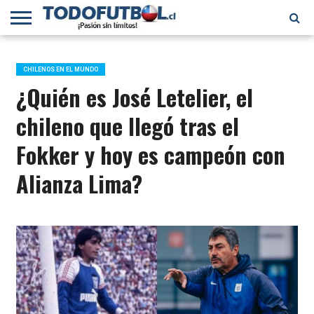
PRIMERA
DIVISIÓN
PRIMERA
SELECCIÓN
CHILENOS
FÚTBOL
B
CHILENA
EN EL
INTERNACIONAL
CHILENOS EN EL MUNDO
MUNDO
¿Quién es José Letelier, el
chileno que llegó tras el
Fokker y hoy es campeón con
Alianza Lima?