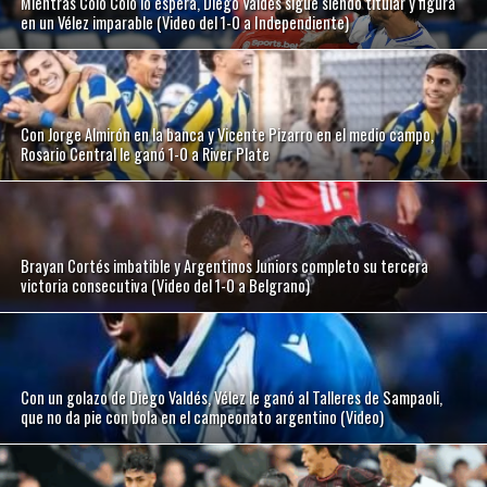
Mientras Colo Colo lo espera, Diego Valdés sigue siendo titular y figura
en un Vélez imparable (Video del 1-0 a Independiente)
Con Jorge Almirón en la banca y Vicente Pizarro en el medio campo,
Rosario Central le ganó 1-0 a River Plate
Brayan Cortés imbatible y Argentinos Juniors completo su tercera
victoria consecutiva (Video del 1-0 a Belgrano)
Con un golazo de Diego Valdés, Vélez le ganó al Talleres de Sampaoli,
que no da pie con bola en el campeonato argentino (Video)