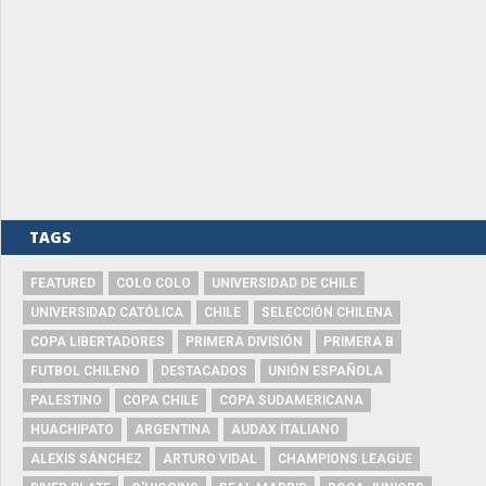
TAGS
FEATURED
COLO COLO
UNIVERSIDAD DE CHILE
UNIVERSIDAD CATÓLICA
CHILE
SELECCIÓN CHILENA
COPA LIBERTADORES
PRIMERA DIVISIÓN
PRIMERA B
FUTBOL CHILENO
DESTACADOS
UNIÓN ESPAÑOLA
PALESTINO
COPA CHILE
COPA SUDAMERICANA
HUACHIPATO
ARGENTINA
AUDAX ITALIANO
ALEXIS SÁNCHEZ
ARTURO VIDAL
CHAMPIONS LEAGUE