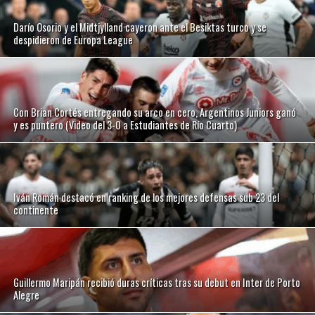
Darío Osorio y el Midtjylland cayeron ante el Besiktas turco y se
despidieron de Europa League
Con Brian Cortés entregando su arco en cero, Argentinos Juniors ganó
y es puntero (Video del 3-0 a Estudiantes de Río Cuarto)
Iván Román destacó en ranking de los mejores defensas sub 23 del
continente
Guillermo Maripán recibió duras críticas tras su debut en Inter de Porto
Alegre