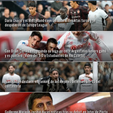
Darío Osorio y el Midtjylland cayeron ante el Besiktas turco y se
despidieron de Europa League
Con Brian Cortés entregando su arco en cero, Argentinos Juniors ganó
y es puntero (Video del 3-0 a Estudiantes de Río Cuarto)
Iván Román destacó en ranking de los mejores defensas sub 23 del
continente
Guillermo Maripán recibió duras críticas tras su debut en Inter de Porto