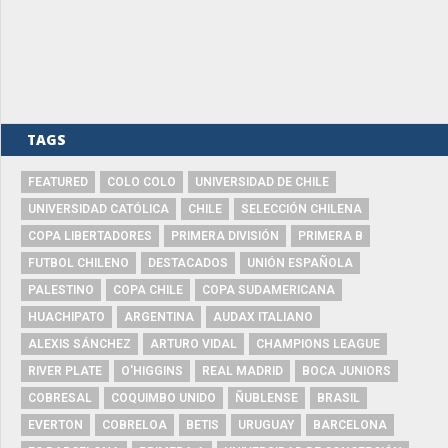
TAGS
FEATURED
COLO COLO
UNIVERSIDAD DE CHILE
UNIVERSIDAD CATÓLICA
CHILE
SELECCIÓN CHILENA
COPA LIBERTADORES
PRIMERA DIVISIÓN
PRIMERA B
FUTBOL CHILENO
DESTACADOS
UNIÓN ESPAÑOLA
PALESTINO
COPA CHILE
COPA SUDAMERICANA
HUACHIPATO
ARGENTINA
AUDAX ITALIANO
ALEXIS SÁNCHEZ
ARTURO VIDAL
CHAMPIONS LEAGUE
RIVER PLATE
O'HIGGINS
REAL MADRID
BOCA JUNIORS
COBRESAL
COQUIMBO UNIDO
ÑUBLENSE
BRASIL
EVERTON
COBRELOA
BETIS
URUGUAY
BARCELONA