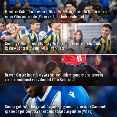
Mientras Colo Colo lo espera, Diego Valdés sigue siendo titular y figura
en un Vélez imparable (Video del 1-0 a Independiente)
Con Jorge Almirón en la banca y Vicente Pizarro en el medio campo,
Rosario Central le ganó 1-0 a River Plate
Brayan Cortés imbatible y Argentinos Juniors completo su tercera
victoria consecutiva (Video del 1-0 a Belgrano)
Con un golazo de Diego Valdés, Vélez le ganó al Talleres de Sampaoli,
que no da pie con bola en el campeonato argentino (Video)