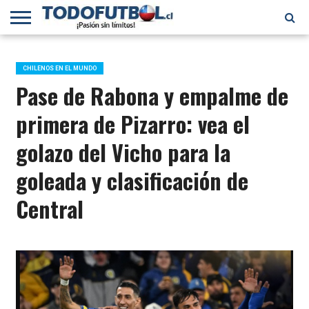
PRIMERA
DIVISIÓN
PRIMERA
SELECCIÓN
CHILENOS
FÚTBOL
B
CHILENA
EN EL
INTERNACIONAL
CHILENOS EN EL MUNDO
MUNDO
Pase de Rabona y empalme de
primera de Pizarro: vea el
golazo del Vicho para la
goleada y clasificación de
Central