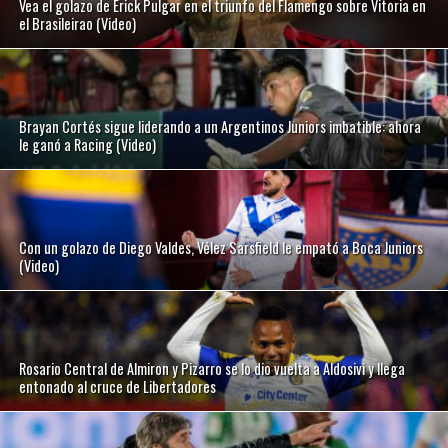
Vea el golazo de Erick Pulgar en el triunfo del Flamengo sobre Vitoria en
el Brasileirao (Video)
Brayan Cortés sigue liderando a un Argentinos Juniors imbatible: ahora
le ganó a Racing (Video)
Con un golazo de Diego Valdes, Vélez Sarsfield le empató a Boca Juniors
(Video)
Rosario Central de Almiron y Pizarro se lo dio vuelta a Aldosivi y llega
entonado al cruce de Libertadores