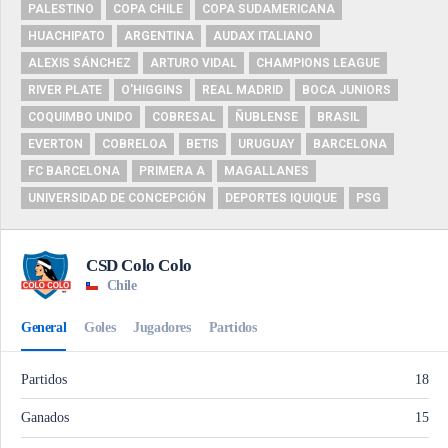
PALESTINO
COPA CHILE
COPA SUDAMERICANA
HUACHIPATO
ARGENTINA
AUDAX ITALIANO
ALEXIS SÁNCHEZ
ARTURO VIDAL
CHAMPIONS LEAGUE
RIVER PLATE
O'HIGGINS
REAL MADRID
BOCA JUNIORS
COQUIMBO UNIDO
COBRESAL
ÑUBLENSE
BRASIL
EVERTON
COBRELOA
BETIS
URUGUAY
BARCELONA
FC BARCELONA
PRIMERA A
MAGALLANES
UNIVERSIDAD DE CONCEPCIÓN
DEPORTES IQUIQUE
PSG