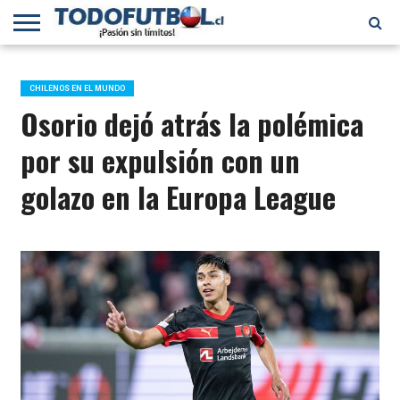
PRIMERA
DIVISIÓN
PRIMERA
SELECCIÓN
CHILENOS
FÚTBOL
B
CHILENA
EN EL
INTERNACIONAL
CHILENOS EN EL MUNDO
MUNDO
Osorio dejó atrás la polémica
por su expulsión con un
golazo en la Europa League