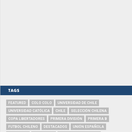
TAGS
FEATURED
COLO COLO
UNIVERSIDAD DE CHILE
UNIVERSIDAD CATÓLICA
CHILE
SELECCIÓN CHILENA
COPA LIBERTADORES
PRIMERA DIVISIÓN
PRIMERA B
FUTBOL CHILENO
DESTACADOS
UNIÓN ESPAÑOLA