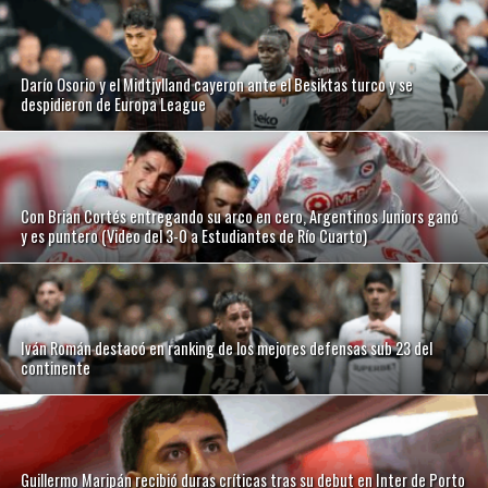
Darío Osorio y el Midtjylland cayeron ante el Besiktas turco y se
despidieron de Europa League
Con Brian Cortés entregando su arco en cero, Argentinos Juniors ganó
y es puntero (Video del 3-0 a Estudiantes de Río Cuarto)
Iván Román destacó en ranking de los mejores defensas sub 23 del
continente
Guillermo Maripán recibió duras críticas tras su debut en Inter de Porto