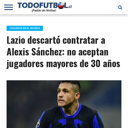
PRIMERA
DIVISIÓN
PRIMERA
SELECCIÓN
CHILENOS
FÚTBOL
B
CHILENA
EN EL
INTERNACIONAL
CHILENOS EN EL MUNDO
MUNDO
Lazio descartó contratar a
Alexis Sánchez: no aceptan
jugadores mayores de 30 años