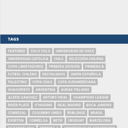
TAGS
FEATURED
COLO COLO
UNIVERSIDAD DE CHILE
UNIVERSIDAD CATÓLICA
CHILE
SELECCIÓN CHILENA
COPA LIBERTADORES
PRIMERA DIVISIÓN
PRIMERA B
FUTBOL CHILENO
DESTACADOS
UNIÓN ESPAÑOLA
PALESTINO
COPA CHILE
COPA SUDAMERICANA
HUACHIPATO
ARGENTINA
AUDAX ITALIANO
ALEXIS SÁNCHEZ
ARTURO VIDAL
CHAMPIONS LEAGUE
RIVER PLATE
O'HIGGINS
REAL MADRID
BOCA JUNIORS
COBRESAL
COQUIMBO UNIDO
ÑUBLENSE
BRASIL
EVERTON
COBRELOA
BETIS
URUGUAY
BARCELONA