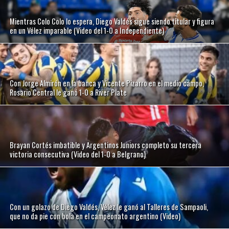
Mientras Colo Colo lo espera, Diego Valdés sigue siendo titular y figura
en un Vélez imparable (Video del 1-0 a Independiente)
Con Jorge Almirón en la banca y Vicente Pizarro en el medio campo,
Rosario Central le ganó 1-0 a River Plate
Brayan Cortés imbatible y Argentinos Juniors completo su tercera
victoria consecutiva (Video del 1-0 a Belgrano)
Con un golazo de Diego Valdés, Vélez le ganó al Talleres de Sampaoli,
que no da pie con bola en el campeonato argentino (Video)