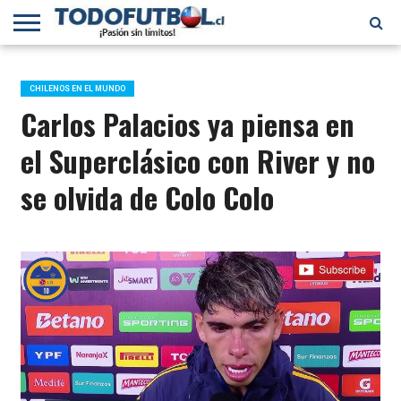
PRIMERA
DIVISIÓN
PRIMERA
SELECCIÓN
CHILENOS
FÚTBOL
B
CHILENA
EN EL
INTERNACIONAL
CHILENOS EN EL MUNDO
MUNDO
Carlos Palacios ya piensa en
el Superclásico con River y no
se olvida de Colo Colo