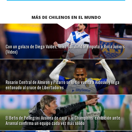
MÁS DE CHILENOS EN EL MUNDO
Con un golazo de Diego Valdes, Vélez Sarsfield le empató a Boca Juniors
(Video)
Rosario Central de Almiron y Pizarro se lo dio vuelta a Aldosivi y llega
entonado al cruce de Libertadores
El Betis de Pellegrini ilusiona de cara a la Champions: exhibición ante
Arsenal confirma un equipo cada vez más sólido