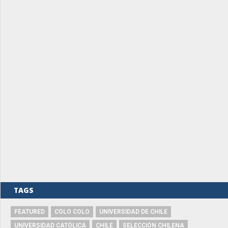
TAGS
FEATURED
COLO COLO
UNIVERSIDAD DE CHILE
UNIVERSIDAD CATÓLICA
CHILE
SELECCIÓN CHILENA