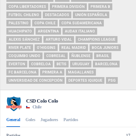
COPA LIBERTADORES
PRIMERA DIVISIÓN
PRIMERA B
FUTBOL CHILENO
DESTACADOS
UNIÓN ESPAÑOLA
PALESTINO
COPA CHILE
COPA SUDAMERICANA
HUACHIPATO
ARGENTINA
AUDAX ITALIANO
ALEXIS SÁNCHEZ
ARTURO VIDAL
CHAMPIONS LEAGUE
RIVER PLATE
O'HIGGINS
REAL MADRID
BOCA JUNIORS
COQUIMBO UNIDO
COBRESAL
ÑUBLENSE
BRASIL
EVERTON
COBRELOA
BETIS
URUGUAY
BARCELONA
FC BARCELONA
PRIMERA A
MAGALLANES
UNIVERSIDAD DE CONCEPCIÓN
DEPORTES IQUIQUE
PSG