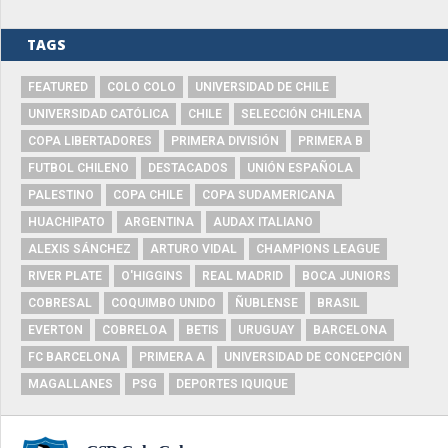
TAGS
FEATURED
COLO COLO
UNIVERSIDAD DE CHILE
UNIVERSIDAD CATÓLICA
CHILE
SELECCIÓN CHILENA
COPA LIBERTADORES
PRIMERA DIVISIÓN
PRIMERA B
FUTBOL CHILENO
DESTACADOS
UNIÓN ESPAÑOLA
PALESTINO
COPA CHILE
COPA SUDAMERICANA
HUACHIPATO
ARGENTINA
AUDAX ITALIANO
ALEXIS SÁNCHEZ
ARTURO VIDAL
CHAMPIONS LEAGUE
RIVER PLATE
O'HIGGINS
REAL MADRID
BOCA JUNIORS
COBRESAL
COQUIMBO UNIDO
ÑUBLENSE
BRASIL
EVERTON
COBRELOA
BETIS
URUGUAY
BARCELONA
FC BARCELONA
PRIMERA A
UNIVERSIDAD DE CONCEPCIÓN
MAGALLANES
PSG
DEPORTES IQUIQUE