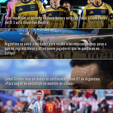
Peor imposible: el apronte de Boca Juniors antes de viajar a Chile (Video
del 0-3 ante Deportivo Riestra)
Argentina se volcó a las calles para recibir a los vicecampeones: pese a
que no regresó Messi y otros nueve jugadores que se quedaron en
Europa
Lionel Scaloni dejo en dudas su continuidad como DT de Argentina:
«Para seguir se necesitan un montón de cosas»