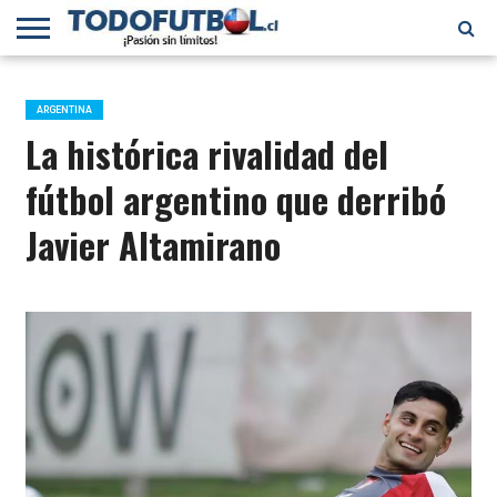
PRIMERA
DIVISIÓN
PRIMERA
SELECCIÓN
CHILENOS
FÚTBOL
B
CHILENA
EN EL
INTERNACIONAL
ARGENTINA
MUNDO
La histórica rivalidad del
fútbol argentino que derribó
Javier Altamirano