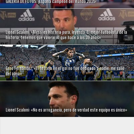
GALERÍA DE FOTOS: ¡España campeón del Mundo 2026!
Lionel Scaloni: «Messi es historia pura, leyenda. El mejor futbolista de la
historia, tenemos que valorar lo que hace a los 39 años»
Enzo Fernández: «El festejo en el gol no fue dedicado a nadie, me salió
del alma»
Lionel Scaloni: «No es arrogancia, pero de verdad este equipo es único»