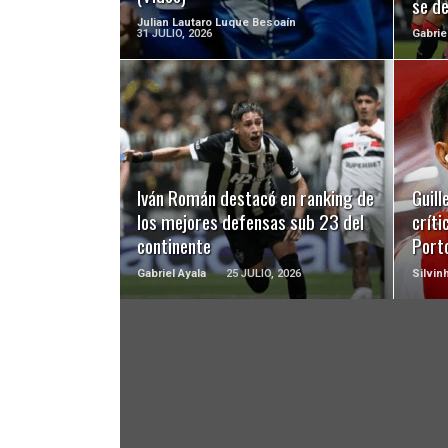
se d
Julian Lautaro Luque Besoaín
31 JULIO, 2026
Gabrie
LEER MÁS
Iván Román destacó en ranking de
Guill
los mejores defensas sub 23 del
críti
continente
Port
Gabriel Ayala
25 JULIO, 2026
Silvin