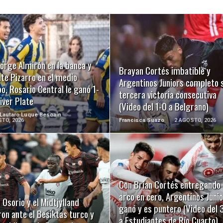
LEER MÁS
LEER MÁS
orge Almirón en la banca y
Brayan Cortés imbatible y
te Pizarro en el medio
Argentinos Juniors completo 
, Rosario Central le ganó 1-
tercera victoria consecutiva
iver Plate
(Video del 1-0 a Belgrano)
 Lautaro Luque Besoaín
TO, 2026
Francisca Suazo
2 AGOSTO, 2026
LEER MÁS
LEER MÁS
Con Brian Cortés entregando 
arco en cero, Argentinos Juni
 Osorio y el Midtjylland
ganó y es puntero (Video del 
on ante el Besiktas turco y
a Estudiantes de Río Cuarto)