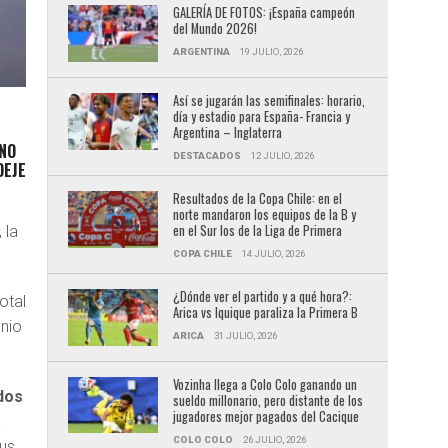
GALERÍA DE FOTOS: ¡España campeón
del Mundo 2026!
ARGENTINA
19 JULIO, 2026
Así se jugarán las semifinales: horario,
día y estadio para España- Francia y
Argentina – Inglaterra
ANO
DESTACADOS
12 JULIO, 2026
DEJE
Resultados de la Copa Chile: en el
norte mandaron los equipos de la B y
en el Sur los de la Liga de Primera
, la
COPA CHILE
14 JULIO, 2026
¿Dónde ver el partido y a qué hora?:
otal
Arica vs Iquique paraliza la Primera B
unio
ARICA
31 JULIO, 2026
Vozinha llega a Colo Colo ganando un
dos
sueldo millonario, pero distante de los
jugadores mejor pagados del Cacique
a
COLO COLO
26 JULIO, 2026
us.