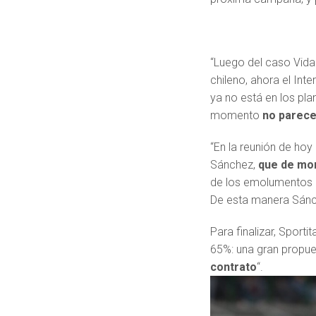
“Luego del caso Vida
chileno, ahora el Int
ya no está en los pla
momento
no parece
“En la reunión de hoy 
Sánchez,
que de mo
de los emolumentos 
De esta manera Sánche
Para finalizar, Sport
65%: una gran propue
contrato
“.