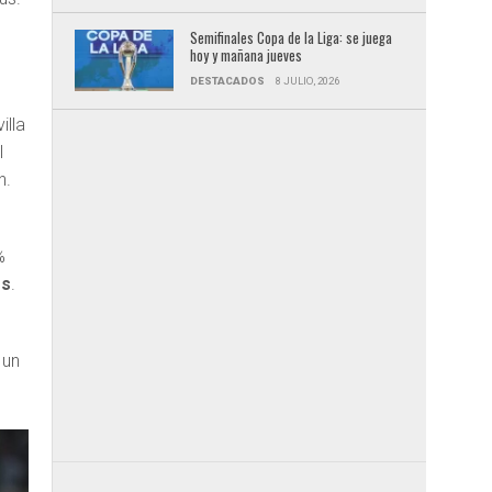
Semifinales Copa de la Liga: se juega
hoy y mañana jueves
DESTACADOS
8 JULIO, 2026
illa
l
n.
%
os
.
 un