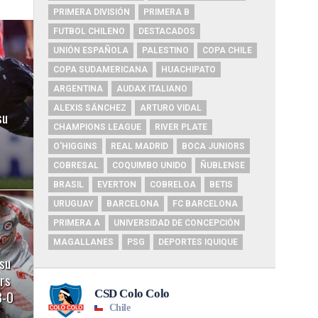
PRIMERA DIVISIÓN
PRIMERA B
FUTBOL CHILENO
DESTACADOS
UNIÓN ESPAÑOLA
PALESTINO
COPA CHILE
COPA SUDAMERICANA
HUACHIPATO
ARGENTINA
AUDAX ITALIANO
ALEXIS SÁNCHEZ
ARTURO VIDAL
su
CHAMPIONS LEAGUE
RIVER PLATE
O'HIGGINS
REAL MADRID
BOCA JUNIORS
COBRESAL
COQUIMBO UNIDO
ÑUBLENSE
BRASIL
EVERTON
COBRELOA
BETIS
URUGUAY
BARCELONA
FC BARCELONA
PRIMERA A
UNIVERSIDAD DE CONCEPCIÓN
MAGALLANES
PSG
DEPORTES IQUIQUE
su
ors
3-0