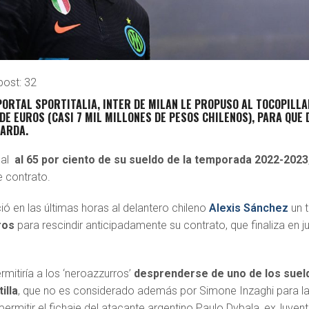
post:
32
PORTAL SPORTITALIA, INTER DE MILAN LE PROPUSO AL TOCOPILL
DE EUROS (CASI 7 MIL MILLONES DE PESOS CHILENOS),
PARA QUE 
BARDA.
 al
al 65 por ciento de su sueldo de la temporada 2022-2023
e contrato.
ció en las últimas horas al delantero chileno
Alexis Sánchez
un t
ros
para rescindir anticipadamente su contrato, que finaliza en j
mitiría a los ‘neroazzurros’
desprenderse de uno de los suel
illa
, que no es considerado además por Simone Inzaghi para l
rmitir el fichaje del atacante argentino Paulo Dybala, exJuvent