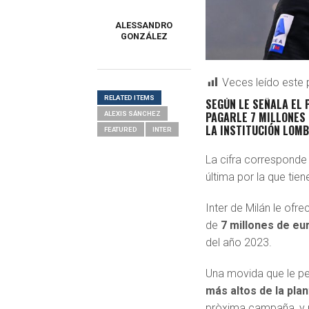
ALESSANDRO
GONZÁLEZ
Veces leído este 
RELATED ITEMS
SEGÚN LE SEÑALA EL 
PAGARLE 7 MILLONES 
ALEXIS SÁNCHEZ
LA INSTITUCIÓN LOM
FEATURED
INTER
La cifra corresponde
última por la que tien
Inter de Milán le ofre
de
7 millones de eu
del año 2023.
Una movida que le per
más altos de la plant
pròxima campaña, y pe