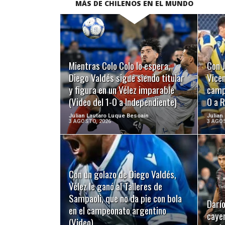
MÁS DE CHILENOS EN EL MUNDO
LEER MÁS
Mientras Colo Colo lo espera,
Con J
Diego Valdés sigue siendo titular
Vicen
y figura en un Vélez imparable
campo
(Video del 1-0 a Independiente)
0 a R
Julian Lautaro Luque Besoaín
Julian
3 AGOSTO, 2026
3 AGOS
Con un golazo de Diego Valdés,
LEER MÁS
Vélez le ganó al Talleres de
Sampaoli, que no da pie con bola
Darío
en el campeonato argentino
cayer
(Video)