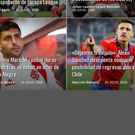
espidieron de Europa League
Julian Lautaro Luque Besoaín
l Ayala
31 JULIO, 2026
29 JULIO, 2026
LEER MÁS
LEER MÁS
«Déjenme tranquilo»: Alexis
ermo Maripán recibió duras
Sánchez desmiente cualquier
cas tras su debut en Inter de
posibilidad de regresar ahora
o Alegre
Chile
ho Neves
24 JULIO, 2026
Marcelo Barranti
24 JULIO, 2026