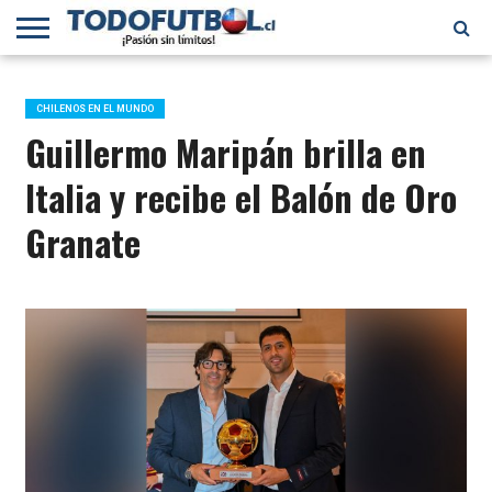
PRIMERA
DIVISIÓN
PRIMERA
SELECCIÓN
CHILENOS
FÚTBOL
B
CHILENA
EN EL
INTERNACIONAL
CHILENOS EN EL MUNDO
MUNDO
Guillermo Maripán brilla en
Italia y recibe el Balón de Oro
Granate