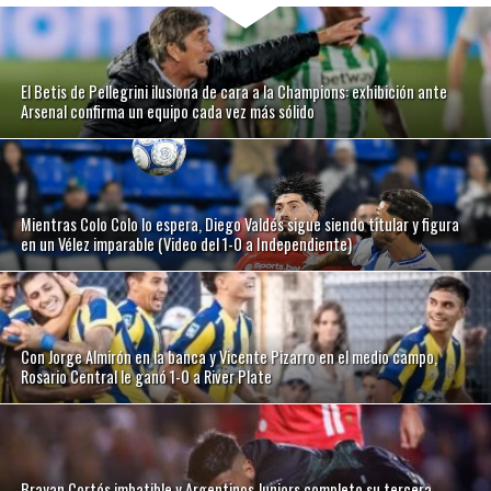
El Betis de Pellegrini ilusiona de cara a la Champions: exhibición ante
Arsenal confirma un equipo cada vez más sólido
Mientras Colo Colo lo espera, Diego Valdés sigue siendo titular y figura
en un Vélez imparable (Video del 1-0 a Independiente)
Con Jorge Almirón en la banca y Vicente Pizarro en el medio campo,
Rosario Central le ganó 1-0 a River Plate
Brayan Cortés imbatible y Argentinos Juniors completo su tercera