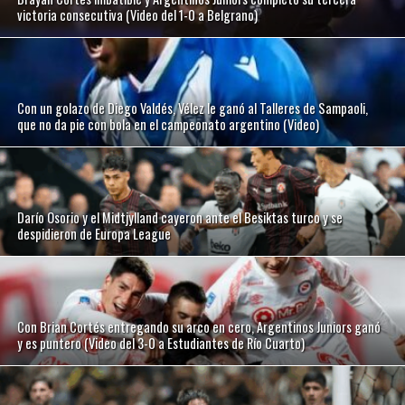
victoria consecutiva (Video del 1-0 a Belgrano)
Con un golazo de Diego Valdés, Vélez le ganó al Talleres de Sampaoli,
que no da pie con bola en el campeonato argentino (Video)
Darío Osorio y el Midtjylland cayeron ante el Besiktas turco y se
despidieron de Europa League
Con Brian Cortés entregando su arco en cero, Argentinos Juniors ganó
y es puntero (Video del 3-0 a Estudiantes de Río Cuarto)