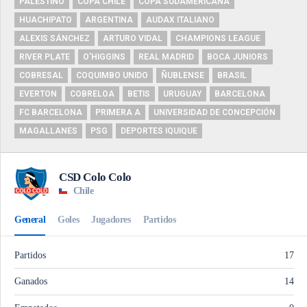
PALESTINO
COPA CHILE
COPA SUDAMERICANA
HUACHIPATO
ARGENTINA
AUDAX ITALIANO
ALEXIS SÁNCHEZ
ARTURO VIDAL
CHAMPIONS LEAGUE
RIVER PLATE
O'HIGGINS
REAL MADRID
BOCA JUNIORS
COBRESAL
COQUIMBO UNIDO
ÑUBLENSE
BRASIL
EVERTON
COBRELOA
BETIS
URUGUAY
BARCELONA
FC BARCELONA
PRIMERA A
UNIVERSIDAD DE CONCEPCIÓN
MAGALLANES
PSG
DEPORTES IQUIQUE