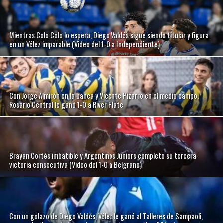
Mientras Colo Colo lo espera, Diego Valdés sigue siendo titular y figura
en un Vélez imparable (Video del 1-0 a Independiente)
Con Jorge Almirón en la banca y Vicente Pizarro en el medio campo,
Rosario Central le ganó 1-0 a River Plate
Brayan Cortés imbatible y Argentinos Juniors completo su tercera
victoria consecutiva (Video del 1-0 a Belgrano)
Con un golazo de Diego Valdés, Vélez le ganó al Talleres de Sampaoli,