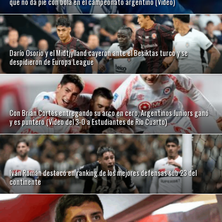
que no da pie con bola en el campeonato argentino (Video)
Darío Osorio y el Midtjylland cayeron ante el Besiktas turco y se
despidieron de Europa League
Con Brian Cortés entregando su arco en cero, Argentinos Juniors ganó
y es puntero (Video del 3-0 a Estudiantes de Río Cuarto)
Iván Román destacó en ranking de los mejores defensas sub 23 del
continente