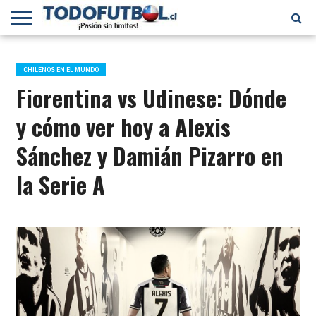
PRIMERA
DIVISIÓN
PRIMERA
SELECCIÓN
CHILENOS
FÚTBOL
B
CHILENA
EN EL
INTERNACIONAL
CHILENOS EN EL MUNDO
MUNDO
Fiorentina vs Udinese: Dónde
y cómo ver hoy a Alexis
Sánchez y Damián Pizarro en
la Serie A