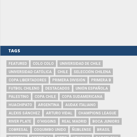
TAGS
FEATURED
COLO COLO
UNIVERSIDAD DE CHILE
UNIVERSIDAD CATÓLICA
CHILE
SELECCIÓN CHILENA
COPA LIBERTADORES
PRIMERA DIVISIÓN
PRIMERA B
FUTBOL CHILENO
DESTACADOS
UNIÓN ESPAÑOLA
PALESTINO
COPA CHILE
COPA SUDAMERICANA
HUACHIPATO
ARGENTINA
AUDAX ITALIANO
ALEXIS SÁNCHEZ
ARTURO VIDAL
CHAMPIONS LEAGUE
RIVER PLATE
O'HIGGINS
REAL MADRID
BOCA JUNIORS
COBRESAL
COQUIMBO UNIDO
ÑUBLENSE
BRASIL