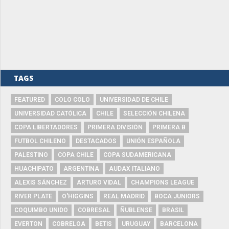
TAGS
FEATURED
COLO COLO
UNIVERSIDAD DE CHILE
UNIVERSIDAD CATÓLICA
CHILE
SELECCIÓN CHILENA
COPA LIBERTADORES
PRIMERA DIVISIÓN
PRIMERA B
FUTBOL CHILENO
DESTACADOS
UNIÓN ESPAÑOLA
PALESTINO
COPA CHILE
COPA SUDAMERICANA
HUACHIPATO
ARGENTINA
AUDAX ITALIANO
ALEXIS SÁNCHEZ
ARTURO VIDAL
CHAMPIONS LEAGUE
RIVER PLATE
O'HIGGINS
REAL MADRID
BOCA JUNIORS
COQUIMBO UNIDO
COBRESAL
ÑUBLENSE
BRASIL
EVERTON
COBRELOA
BETIS
URUGUAY
BARCELONA