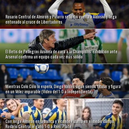
Rosario Central de Almiron y Pizarro se lo dio vuelta a Aldosivi y llega
entonado al cruce de Libertadores
El Betis de Pellegrini ilusiona de cara a la Champions: exhibición ante
Arsenal confirma un equipo cada vez más sólido
Mientras Colo Colo lo espera, Diego Valdés sigue siendo titular y figura
en un Vélez imparable (Video del 1-0 a Independiente)
Con Jorge Almirón en la banca y Vicente Pizarro en el medio campo,
Rosario Central le ganó 1-0 a River Plate