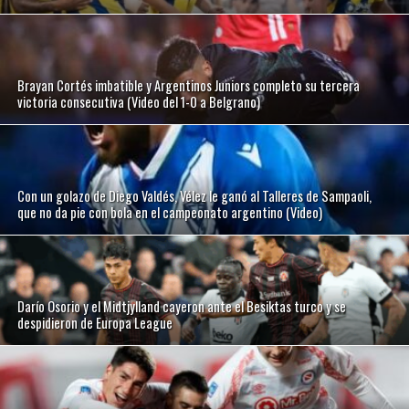
Brayan Cortés imbatible y Argentinos Juniors completo su tercera
victoria consecutiva (Video del 1-0 a Belgrano)
Con un golazo de Diego Valdés, Vélez le ganó al Talleres de Sampaoli,
que no da pie con bola en el campeonato argentino (Video)
Darío Osorio y el Midtjylland cayeron ante el Besiktas turco y se
despidieron de Europa League