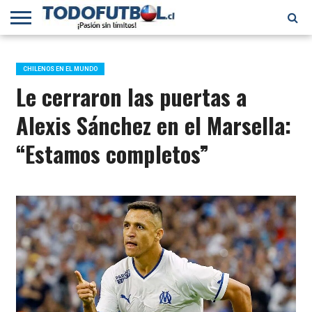
PRIMERA
DIVISIÓN
PRIMERA
SELECCIÓN
CHILENOS
FÚTBOL
B
CHILENA
EN EL
INTERNACIONAL
CHILENOS EN EL MUNDO
MUNDO
Le cerraron las puertas a
Alexis Sánchez en el Marsella:
“Estamos completos”